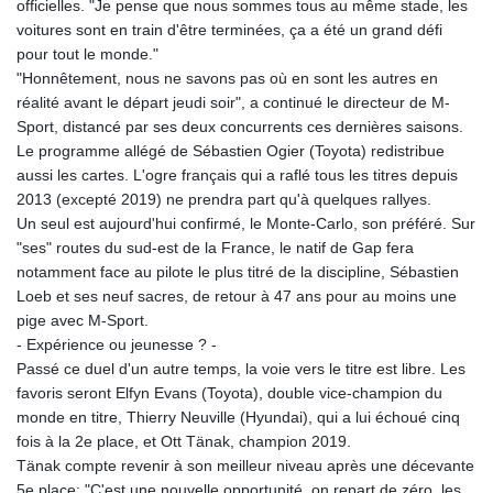
officielles. "Je pense que nous sommes tous au même stade, les
voitures sont en train d'être terminées, ça a été un grand défi
pour tout le monde."
"Honnêtement, nous ne savons pas où en sont les autres en
réalité avant le départ jeudi soir", a continué le directeur de M-
Sport, distancé par ses deux concurrents ces dernières saisons.
Le programme allégé de Sébastien Ogier (Toyota) redistribue
aussi les cartes. L'ogre français qui a raflé tous les titres depuis
2013 (excepté 2019) ne prendra part qu'à quelques rallyes.
Un seul est aujourd'hui confirmé, le Monte-Carlo, son préféré. Sur
"ses" routes du sud-est de la France, le natif de Gap fera
notamment face au pilote le plus titré de la discipline, Sébastien
Loeb et ses neuf sacres, de retour à 47 ans pour au moins une
pige avec M-Sport.
- Expérience ou jeunesse ? -
Passé ce duel d'un autre temps, la voie vers le titre est libre. Les
favoris seront Elfyn Evans (Toyota), double vice-champion du
monde en titre, Thierry Neuville (Hyundai), qui a lui échoué cinq
fois à la 2e place, et Ott Tänak, champion 2019.
Tänak compte revenir à son meilleur niveau après une décevante
5e place: "C'est une nouvelle opportunité, on repart de zéro, les