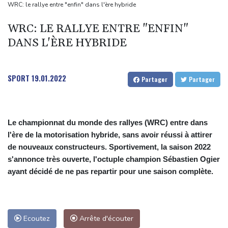
de l'emploi américain
WRC: le rallye entre "enfin" dans l'ère hybride
Duralex: deux entrepreneurs français et un fonds hongkongais
WRC: LE RALLYE ENTRE "ENFIN"
en lice
DANS L'ÈRE HYBRIDE
Grèce : trois personnes en détention provisoire après l'incendie à
l'ouest d'Athènes
Meta sommé de verser près d'un milliard de dollars pour réparer
SPORT
19.01.2022
Partager
Partager
ses dégâts sur les jeunes
"Retour en force" progressif de la chaleur dans les prochains
jours en France
Le championnat du monde des rallyes (WRC) entre dans
l'ère de la motorisation hybride, sans avoir réussi à attirer
de nouveaux constructeurs. Sportivement, la saison 2022
s'annonce très ouverte, l'octuple champion Sébastien Ogier
ayant décidé de ne pas repartir pour une saison complète.
Ecoutez
Arrête d'écouter