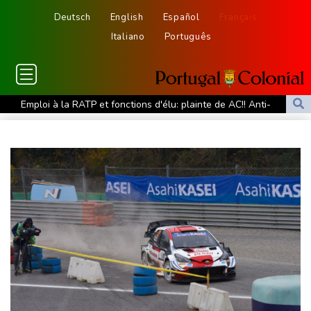
Deutsch
English
Español
Français
Italiano
Português
Emploi à la RATP et fonctions d'élu: plainte de AC!! Anti-
Corruption visant Bally Bagayoko
Nice-Matin dénonce l'agression d'une journaliste par un élu
municipal de Cagnes-sur-Mer
Face à la guerre, Arabie saoudite, Pakistan et Turquie scellent un
pacte de défense
Euro de natation: Olivier et Fontaine offrent aux Bleus deux
médailles en eau libre
L'Eglise détaille le riche programme du pape en France fin
septembre
Les Bourses européennes en hausse dans l'attente des chiffres