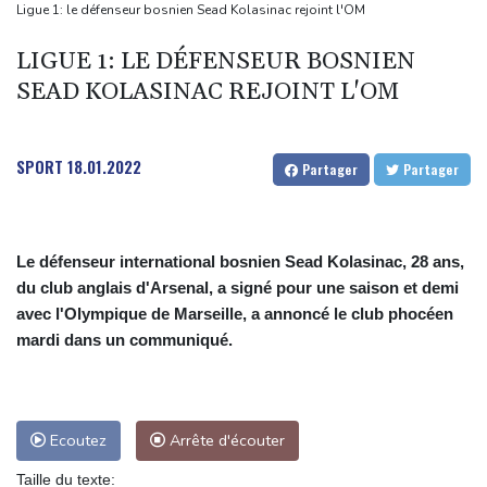
dans des frappes dans la région de Kiev
Ligue 1: le défenseur bosnien Sead Kolasinac rejoint l'OM
Que peut-on attendre du pacte de défense scellé par Ryad,
LIGUE 1: LE DÉFENSEUR BOSNIEN
Ankara et Islamabad?
SEAD KOLASINAC REJOINT L'OM
Foot: le père et agent de Lionel Messi décède à l'âge de 68 ans
Hongrie : le "juge qui a dit non" à Orban choisi par le camp
Magyar pour devenir président
SPORT
18.01.2022
Partager
Partager
Le défenseur international bosnien Sead Kolasinac, 28 ans,
du club anglais d'Arsenal, a signé pour une saison et demi
avec l'Olympique de Marseille, a annoncé le club phocéen
mardi dans un communiqué.
Ecoutez
Arrête d'écouter
Taille du texte: