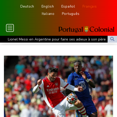
Deutsch
English
Español
Français
Italiano
Português
Lionel Messi en Argentine pour faire ses adieux à son père
décédé
Le cancer de Joe Biden s'est aggravé, selon son fils
Colombie: deux attaques marquent le premier jour du président
de la Espriella au pouvoir
MotoGP: "Confiant" et dominateur, Martin favori à Silverstone
Tour de France: Vollering domine Niewiadoma à Nice et endosse
le maillot jaune
Retour timide des touristes au Porge, encore meurtri par le
mégafeu
Zelensky avertit que l'hiver sera difficile pour l'Ukraine, 4 morts