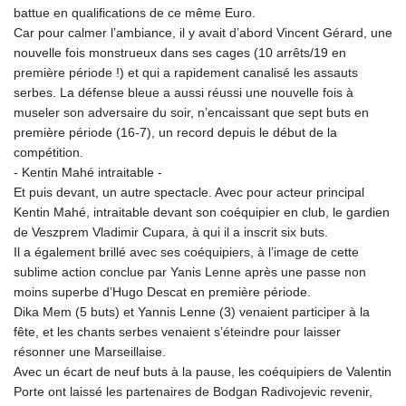
battue en qualifications de ce même Euro.
Car pour calmer l’ambiance, il y avait d’abord Vincent Gérard, une
nouvelle fois monstrueux dans ses cages (10 arrêts/19 en
première période !) et qui a rapidement canalisé les assauts
serbes. La défense bleue a aussi réussi une nouvelle fois à
museler son adversaire du soir, n’encaissant que sept buts en
première période (16-7), un record depuis le début de la
compétition.
- Kentin Mahé intraitable -
Et puis devant, un autre spectacle. Avec pour acteur principal
Kentin Mahé, intraitable devant son coéquipier en club, le gardien
de Veszprem Vladimir Cupara, à qui il a inscrit six buts.
Il a également brillé avec ses coéquipiers, à l’image de cette
sublime action conclue par Yanis Lenne après une passe non
moins superbe d’Hugo Descat en première période.
Dika Mem (5 buts) et Yannis Lenne (3) venaient participer à la
fête, et les chants serbes venaient s’éteindre pour laisser
résonner une Marseillaise.
Avec un écart de neuf buts à la pause, les coéquipiers de Valentin
Porte ont laissé les partenaires de Bodgan Radivojevic revenir,