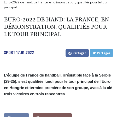
scène diplomatique
Euro-2022 de hand: La France, en démonstration, qualifiée pour le tour
principal
Masters 1000 de Montréal: Zverev éliminé, Auger-Aliassime
forfait
EURO-2022 DE HAND: LA FRANCE, EN
L'auteur présumé de l'attentat contre un cortège syndical à
DÉMONSTRATION, QUALIFIÉE POUR
Munich face à son verdict
LE TOUR PRINCIPAL
La Fifa reconnaît des "erreurs" et présente des "excuses" après
une réunion de crise au Maroc
SPORT
17.01.2022
Partager
Partager
Colombie: un bébé hippopotame descendant de la colonie
d'Escobar meurt malgré les soins
L’équipe de France de handball, irrésistible face à la Serbie
(29-25), s’est qualifiée lundi pour le tour principal de l’Euro
en Hongrie et termine première de son groupe, avec à la clé
trois victoires en trois rencontres.