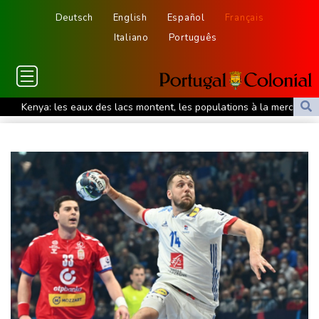
Deutsch
English
Español
Français
Italiano
Português
Kenya: les eaux des lacs montent, les populations à la merci des
crocodiles
Le Centre renforcé d'urgences psychiatriques de Saint-Denis,
modèle apaisant bientôt copié
Masters 1000 de Montréal: Fils évite le piège Svajda, Monfils fait
ses adieux
Corse: le FLNC rejette le projet d'autonomie et menace les non-
Corses venant vivre dans l'île
L'Iran dit s'être accordé avec Oman sur Ormuz, mais la
réouverture dépendra de Washington
Le président birman en Thaïlande pour remettre son pays sur la