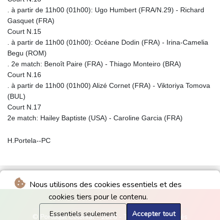
. à partir de 11h00 (01h00): Ugo Humbert (FRA/N.29) - Richard
Gasquet (FRA)
Court N.15
. à partir de 11h00 (01h00): Océane Dodin (FRA) - Irina-Camelia
Begu (ROM)
. 2e match: Benoît Paire (FRA) - Thiago Monteiro (BRA)
Court N.16
. à partir de 11h00 (01h00) Alizé Cornet (FRA) - Viktoriya Tomova
(BUL)
Court N.17
2e match: Hailey Baptiste (USA) - Caroline Garcia (FRA)
H.Portela--PC
Nous utilisons des cookies essentiels et des
cookies tiers pour le contenu.
Essentiels seulement
Accepter tout
© Portugal Colonial - 2026 - Tous droits réservés