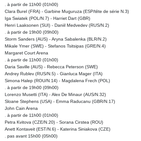
. à partir de 11h00 (01h00)
Clara Burel (FRA) - Garbine Muguruza (ESP/tête de série N.3)
Iga Swiatek (POL/N.7) - Harriet Dart (GBR)
Henri Laaksonen (SUI) - Daniil Medvedev (RUS/N.2)
. à partir de 19h00 (09h00)
Storm Sanders (AUS) - Aryna Sabalenka (BLR/N.2)
Mikale Ymer (SWE) - Stefanos Tsitsipas (GRE/N.4)
Margaret Court Arena
. à partir de 11h00 (01h00)
Daria Saville (AUS) - Rebecca Peterson (SWE)
Andrey Rublev (RUS/N.5) - Gianluca Mager (ITA)
Simona Halep (ROU/N.14) - Magdalena Frech (POL)
. à partir de 19h00 (09h00)
Lorenzo Musetti (ITA) - Alex De Minaur (AUS/N.32)
Sloane Stephens (USA) - Emma Raducanu (GBR/N.17)
John Cain Arena
. à partir de 11h00 (01h00)
Petra Kvitova (CZE/N.20) - Sorana Cirstea (ROU)
Anett Kontaveit (EST/N.6) - Katerina Siniakova (CZE)
. pas avant 15h00 (05h00)