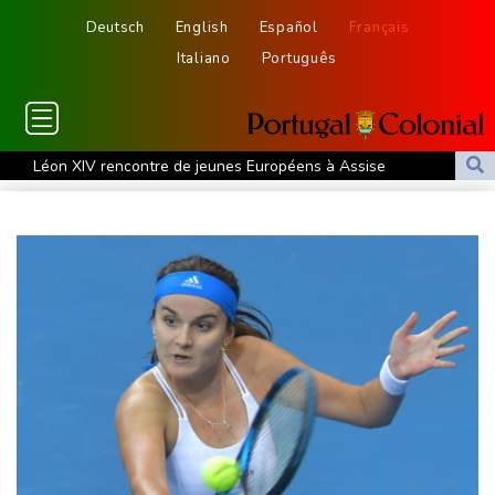
Deutsch
English
Español
Français
Italiano
Português
Léon XIV rencontre de jeunes Européens à Assise
La Corée du Nord a tiré un missile balistique en direction de la
mer du Japon, selon l'armée sud-coréenne
L'auteur de l'attentat contre un cortège syndical à Munich
condamné à la prison à perpétuité
Corse: le FLNC rejette la "mascarade" de l'autonomie et menace
les "envahisseurs" venant vivre sur l'île
Euro de natation: Sjöström, de retour de maternité, continue à 32
ans de défier le temps
Après cinq mois de guerre, des Iraniens forcés à des sacrifices
au quotidien