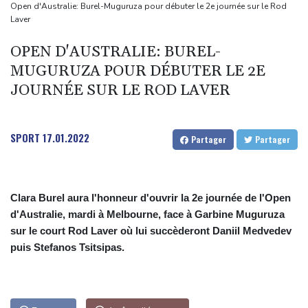
Une photojournaliste de l'AFP blessée par Israël honorée lors
Open d'Australie: Burel-Muguruza pour débuter le 2e journée sur le Rod
Laver
d'une cérémonie pour la liberté de la presse
Guatemala: fin de l'éruption du volcan de Fuego, les évacués
OPEN D'AUSTRALIE: BUREL-
rentrent chez eux
MUGURUZA POUR DÉBUTER LE 2E
Le Rhin s'assèche, l'industrie allemande en quête de solutions
JOURNÉE SUR LE ROD LAVER
Paris vole vers des Everests boursiers en attendant un accord
pour Ormuz
SPORT
17.01.2022
Partager
Partager
Clara Burel aura l'honneur d'ouvrir la 2e journée de l'Open
d'Australie, mardi à Melbourne, face à Garbine Muguruza
sur le court Rod Laver où lui succèderont Daniil Medvedev
puis Stefanos Tsitsipas.