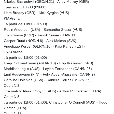
Nikoloz Basilashvili (GEO/N.21) - Andy Murray (GBR)
. pas avant 19h00 (09h00)
Liam Broady (GBR) - Nick Kyrgios (AUS)
KIA Arena
. à partir de 11h00 (01h00)
Robin Anderson (USA) - Samantha Stosur (AUS)
Joao Sousa (POR) - Jannik Sinner (ITA/N.11)
Casper Ruud (NOR/N.8) - Alex Molcan (SVK)
Angelique Kerber (GER/N.16) - Kaia Kanepi (EST)
1573 Arena
. à partir de 11h00 (01h00)
Diego Schwartzman (ARG/N.13) - Filip Krajinovic (SRB)
Maddison Inglis (AUS) - Leylah Fernandez (CAN/N.23)
Emil Ruusuvuori (FIN) - Felix Auger-Aliassime (CAN/N.9)
Caroline Dolehide (USA) - Danielle Collins (USA/N.27)
Court N.3
. 4e match: Alexei Popyrin (AUS) - Arthur Rinderknech (FRA)
Court N.8
. à partir de 11h00 (01h00): Christopher O'Connell (AUS) - Hugo
Gaston (FRA)
Court N.13