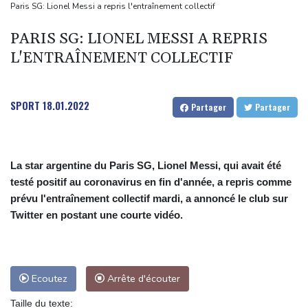
fusillade mortelle
Paris SG: Lionel Messi a repris l'entraînement collectif
Emploi américain moins bon que prévu, les Bourses en hausse
PARIS SG: LIONEL MESSI A REPRIS
Dans les ruines de Gaza, la laborieuse renaissance de
L'ENTRAÎNEMENT COLLECTIF
l'apiculture sur les toits
En Gironde, des vétérinaires au chevet de la faune sauvage
après le mégafeu
SPORT
18.01.2022
Partager
Partager
La star argentine du Paris SG, Lionel Messi, qui avait été
testé positif au coronavirus en fin d'année, a repris comme
prévu l'entraînement collectif mardi, a annoncé le club sur
Twitter en postant une courte vidéo.
Ecoutez
Arrête d'écouter
Taille du texte: