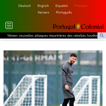
Deutsch
English
Español
Français
Italiano
Português
Yémen: nouvelles attaques meurtrières des rebelles houthis
dans une région pétrolifère
Tour de France: Niewiadoma, géante de Provence
La Bourse de Paris termine en hausse et poursuit sa course aux
records
Tour de France: Niewiadoma s'impose au sommet du Ventoux et
endosse le maillot jaune
Canicules et sécheresse : un été de pertes et de désespoir pour
l'agriculture
Culottes menstruelles : les règles du remboursement précisées
En Thaïlande, "choc" et "incrédulité" dans un lycée après une