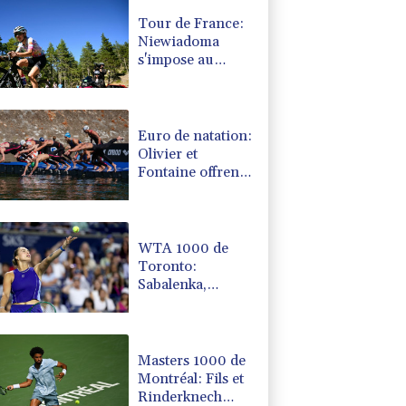
Tour de France:
Niewiadoma
s'impose au
sommet du
Ventoux et
endosse le maillot
jaune
Euro de natation:
Olivier et
Fontaine offrent
aux Bleus deux
médailles en eau
libre
WTA 1000 de
Toronto:
Sabalenka,
Pegula et Swiatek
en contrôle vers
les 8es de finale
Masters 1000 de
Montréal: Fils et
Rinderknech