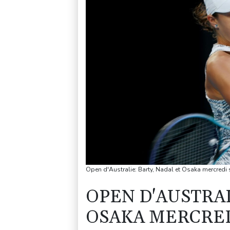
Open d'Australie: Barty, Nadal et Osaka mercredi s
OPEN D'AUSTRAL
OSAKA MERCRED