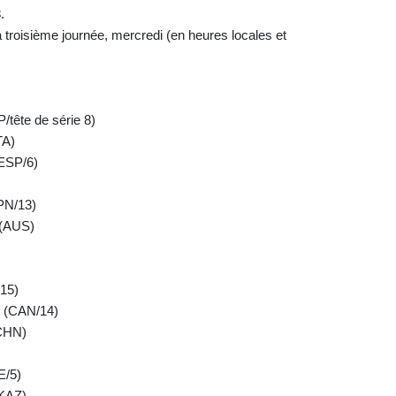
.
troisième journée, mercredi (en heures locales et
/tête de série 8)
TA)
ESP/6)
PN/13)
 (AUS)
/15)
 (CAN/14)
(CHN)
E/5)
(KAZ)