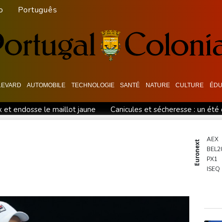
o
Português
LEVARD
AUTOMOBILE
TECHNOLOGIE
SANTÉ
NATURE
CULTURE
ÉDU
et endosse le maillot jaune
Canicules et sécheresse : un été 
ées
En Thaïlande, "choc" et "incrédulité" dans un lycée après un
e
Dans les ruines de Gaza, la laborieuse renaissance de l'apicult
AEX
Euronext
BEL2
après le mégafeu
Pour combattre les moustiques, une entrepris
PX1
éfense en pleine guerre au Moyen-Orient
Wall Street en hausse, 
ISEQ
OSE
PSI20
ENTE
BIOT
N150