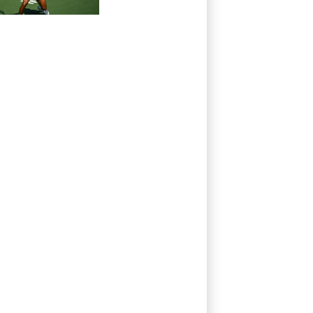
passent en 8es de
finale