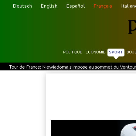
Deutsch
English
Español
Français
Italian
POLITIQUE
ECONOMIE
SPORT
BOU
Tour de France: Niewiadoma s'impose au sommet du Ventoux 
Culottes menstruelles : les règles du remboursement précis
Emploi américain moins bon que prévu, les Bourses en hauss
En Gironde, des vétérinaires au chevet de la faune sauvage 
Arabie saoudite, Pakistan et Turquie scellent un pacte de d