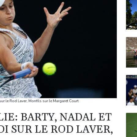
ur le Rod Laver, Monfils sur le Margaret Court
IE: BARTY, NADAL ET
I SUR LE ROD LAVER,