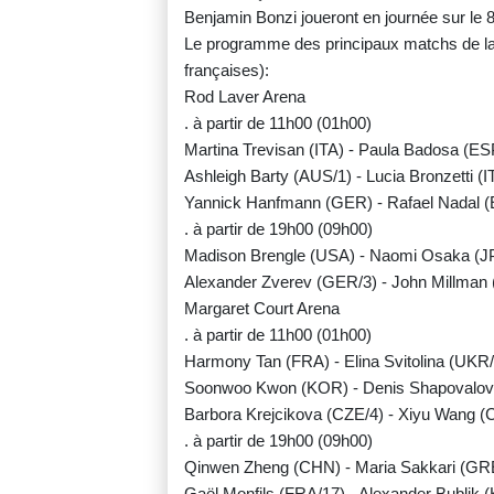
Benjamin Bonzi joueront en journée sur le 8
Le programme des principaux matchs de la 
françaises):
Rod Laver Arena
. à partir de 11h00 (01h00)
Martina Trevisan (ITA) - Paula Badosa (ESP
Ashleigh Barty (AUS/1) - Lucia Bronzetti (I
Yannick Hanfmann (GER) - Rafael Nadal (
. à partir de 19h00 (09h00)
Madison Brengle (USA) - Naomi Osaka (J
Alexander Zverev (GER/3) - John Millman
Margaret Court Arena
. à partir de 11h00 (01h00)
Harmony Tan (FRA) - Elina Svitolina (UKR
Soonwoo Kwon (KOR) - Denis Shapovalov
Barbora Krejcikova (CZE/4) - Xiyu Wang 
. à partir de 19h00 (09h00)
Qinwen Zheng (CHN) - Maria Sakkari (GR
Gaël Monfils (FRA/17) - Alexander Bublik 