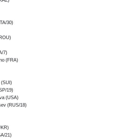
ITA/30)
(ROU)
A/7)
ino (FRA)
 (SUI)
ESP/19)
ova (USA)
sev (RUS/18)
UKR)
SA/21)