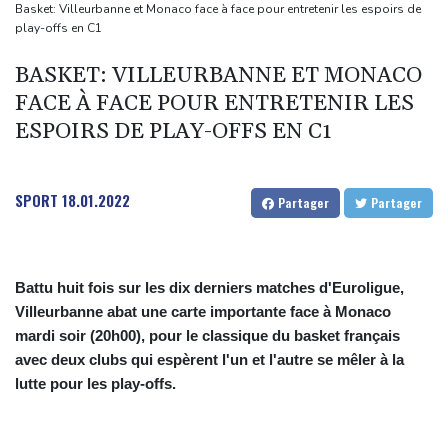
les commerçants
Basket: Villeurbanne et Monaco face à face pour entretenir les espoirs de
play-offs en C1
Les Bourses mondiales touchent des sommets après l'emploi
américain
BASKET: VILLEURBANNE ET MONACO
Yémen: nouvelles attaques meurtrières des rebelles houthis
FACE À FACE POUR ENTRETENIR LES
dans une région pétrolifère
ESPOIRS DE PLAY-OFFS EN C1
Tour de France: Niewiadoma, géante de Provence
La Bourse de Paris termine en hausse et poursuit sa course aux
SPORT
18.01.2022
Partager
Partager
records
Battu huit fois sur les dix derniers matches d'Euroligue,
Villeurbanne abat une carte importante face à Monaco
mardi soir (20h00), pour le classique du basket français
avec deux clubs qui espèrent l'un et l'autre se mêler à la
lutte pour les play-offs.