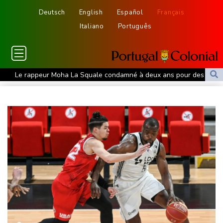
Deutsch
English
Español
Français
Italiano
Português
Le rappeur Moha La Squale condamné à deux ans pour des
violences sur deux femmes
Colombie: le président de la Espriella promet de combattre "sans
répit le narcoterrorisme"
La justice bloque à nouveau la salle de bal de Trump, qui va
saisir la Cour suprême
De la Espriella, un millionnaire pro-Trump à la présidence de la
Colombie
Colombie: le président Abelardo de la Espriella soutenu par
Trump, entre en fonctions
Au Porge, sinistré par le mégafeu, une soirée de solidarité avec