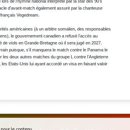
lors de l'hymne national interprété par la star des 90's
tacle d'avant-match également assuré par la chanteuse
r français Vegedream.
orités américaines (à un arbitre somalien, des responsables
riens), le gouvernement canadien a refusé l'accès au
 de viols en Grande-Bretagne où il sera jugé en 2027.
rrain puisque, s'il manquera le match contre le Panama le
uer les deux autres matches du groupe L contre l'Angleterre
, les Etats-Unis lui ayant accordé un visa en faisant valoir
 pour le contenu.