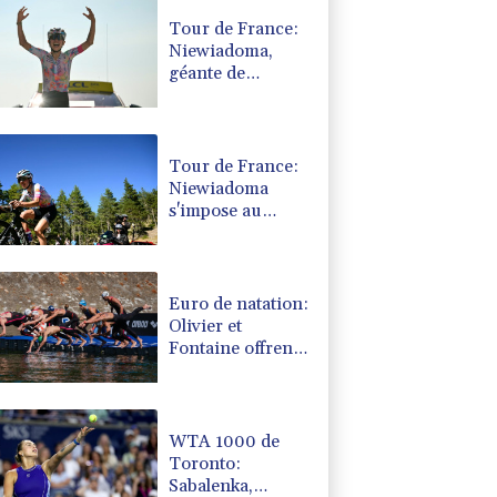
Tour de France:
Niewiadoma,
géante de
Provence
Tour de France:
Niewiadoma
s'impose au
sommet du
Ventoux et
endosse le maillot
jaune
Euro de natation:
Olivier et
Fontaine offrent
aux Bleus deux
médailles en eau
libre
WTA 1000 de
Toronto:
Sabalenka,