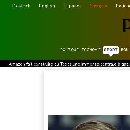
Deutsch
English
Español
Français
Italian
POLITIQUE
ECONOMIE
SPORT
BOU
Amazon fait construire au Texas une immense centrale à gaz
Nocturne et amatrice de café: une nouvelle espèce de grenou
Le rappeur Moha La Squale condamné à deux ans pour des v
La justice bloque à nouveau la salle de bal de Trump, qui va s
Colombie: le président Abelardo de la Espriella soutenu par 