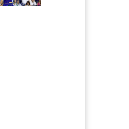
Pegula et Swiatek
en contrôle vers
les 8es de finale