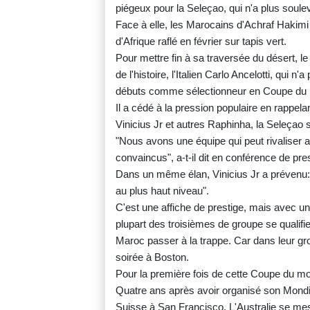
piégeux pour la Seleçao, qui n'a plus soule
Face à elle, les Marocains d'Achraf Hakimi 
d'Afrique raflé en février sur tapis vert.
Pour mettre fin à sa traversée du désert, le
de l'histoire, l'Italien Carlo Ancelotti, qui 
débuts comme sélectionneur en Coupe du
Il a cédé à la pression populaire en rappel
Vinicius Jr et autres Raphinha, la Seleçao s
"Nous avons une équipe qui peut rivalise
convaincus", a-t-il dit en conférence de pr
Dans un même élan, Vinicius Jr a prévenu: "
au plus haut niveau".
C'est une affiche de prestige, mais avec un
plupart des troisièmes de groupe se qualifier
Maroc passer à la trappe. Car dans leur gro
soirée à Boston.
Pour la première fois de cette Coupe du m
Quatre ans après avoir organisé son Mondia
Suisse à San Francisco. L'Australie se mes