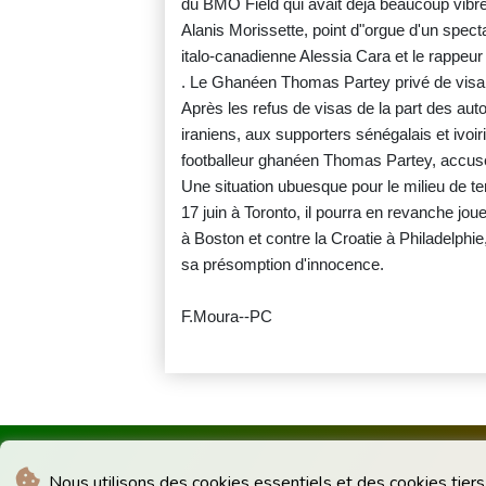
du BMO Field qui avait déjà beaucoup vibré 
Alanis Morissette, point d"orgue d'un spec
italo-canadienne Alessia Cara et le rappeu
. Le Ghanéen Thomas Partey privé de visa
Après les refus de visas de la part des aut
iraniens, aux supporters sénégalais et ivoi
footballeur ghanéen Thomas Partey, accusé
Une situation ubuesque pour le milieu de te
17 juin à Toronto, il pourra en revanche jo
à Boston et contre la Croatie à Philadelphie
sa présomption d'innocence.
F.Moura--PC
Nous utilisons des cookies essentiels et des cookies tiers