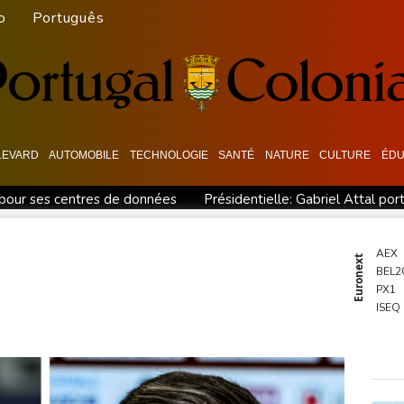
o
Português
LEVARD
AUTOMOBILE
TECHNOLOGIE
SANTÉ
NATURE
CULTURE
ÉDU
 pour ses centres de données
Présidentielle: Gabriel Attal po
ille découverte au Costa Rica
Colombie: le président de la Es
iolences sur deux femmes
Colombie: le président de la Esprie
AEX
Euronext
BEL2
aisir la Cour suprême
De la Espriella, un millionnaire pro-Trum
PX1
Trump, entre en fonctions
Au Porge, sinistré par le mégafeu, u
ISEQ
OSE
PSI20
ENTE
BIOT
N150