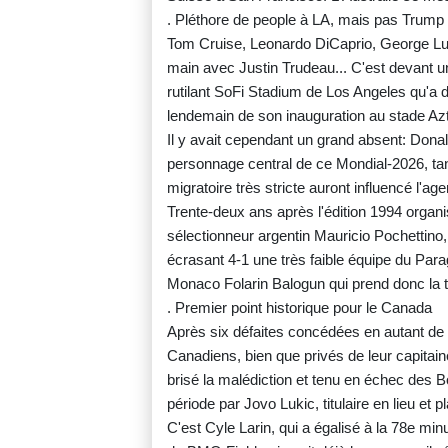
. Pléthore de people à LA, mais pas Trump
Tom Cruise, Leonardo DiCaprio, George Luc
main avec Justin Trudeau... C'est devant un
rutilant SoFi Stadium de Los Angeles qu'a 
lendemain de son inauguration au stade Az
Il y avait cependant un grand absent: Donal
personnage central de ce Mondial-2026, tant 
migratoire très stricte auront influencé l'age
Trente-deux ans après l'édition 1994 organi
sélectionneur argentin Mauricio Pochettino,
écrasant 4-1 une très faible équipe du Par
Monaco Folarin Balogun qui prend donc la 
. Premier point historique pour le Canada
Après six défaites concédées en autant d
Canadiens, bien que privés de leur capitain
brisé la malédiction et tenu en échec des B
période par Jovo Lukic, titulaire en lieu et
C'est Cyle Larin, qui a égalisé à la 78e mi