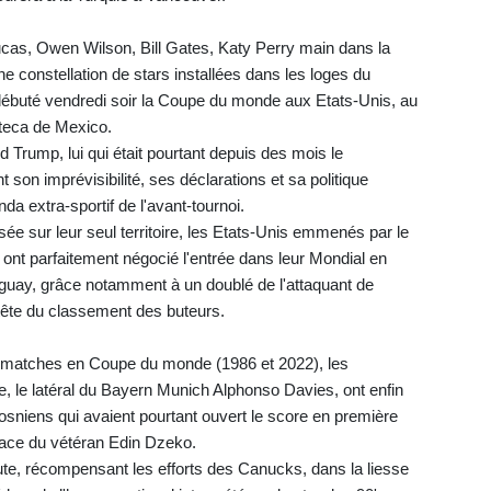
as, Owen Wilson, Bill Gates, Katy Perry main dans la
e constellation de stars installées dans les loges du
débuté vendredi soir la Coupe du monde aux Etats-Unis, au
teca de Mexico.
d Trump, lui qui était pourtant depuis des mois le
son imprévisibilité, ses déclarations et sa politique
nda extra-sportif de l'avant-tournoi.
sée sur leur seul territoire, les Etats-Unis emmenés par le
 ont parfaitement négocié l'entrée dans leur Mondial en
aguay, grâce notamment à un doublé de l'attaquant de
tête du classement des buteurs.
e matches en Coupe du monde (1986 et 2022), les
e, le latéral du Bayern Munich Alphonso Davies, ont enfin
osniens qui avaient pourtant ouvert le score en première
 place du vétéran Edin Dzeko.
nute, récompensant les efforts des Canucks, dans la liesse