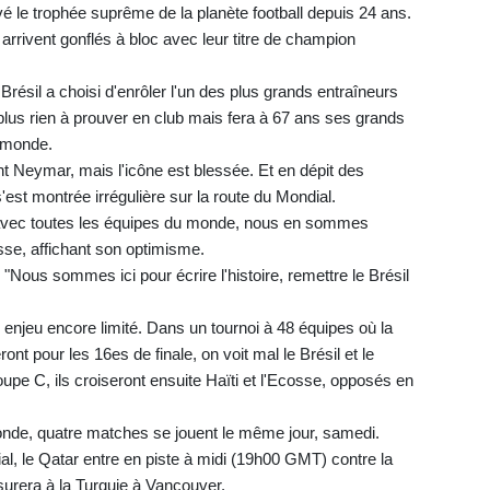
vé le trophée suprême de la planète football depuis 24 ans.
arrivent gonflés à bloc avec leur titre de champion
 Brésil a choisi d'enrôler l'un des plus grands entraîneurs
n'a plus rien à prouver en club mais fera à 67 ans ses grands
 monde.
ant Neymar, mais l'icône est blessée. Et en dépit des
'est montrée irrégulière sur la route du Mondial.
r avec toutes les équipes du monde, nous en sommes
esse, affichant son optimisme.
Nous sommes ici pour écrire l'histoire, remettre le Brésil
 enjeu encore limité. Dans un tournoi à 48 équipes où la
ont pour les 16es de finale, on voit mal le Brésil et le
upe C, ils croiseront ensuite Haïti et l'Ecosse, opposés en
onde, quatre matches se jouent le même jour, samedi.
l, le Qatar entre en piste à midi (19h00 GMT) contre la
urera à la Turquie à Vancouver.