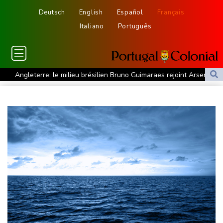
Deutsch
English
Español
Français
Italiano
Português
Angleterre: le milieu brésilien Bruno Guimaraes rejoint Arsenal
Tour de France: la lauréate sortante Pauline Ferrand-Prévot
abandonne avant la 8e étape
Violences sexuelles sur mineurs : le gouvernement se penche
sur les défaillances des enquêtes
A Kiev, dernier adieu à un bénévole qui a consacré sa vie aux
morts
Euro d'athlétisme: Duplantis, Werro, Jacobs, les stars à suivre à
Birmingham
Violences sexuelles sur mineurs: un courrier de Darmanin pointe
les défaillances des enquêtes