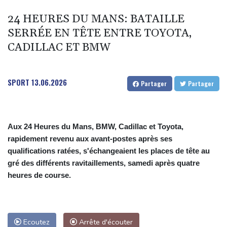
Le Sénat américain approuve la nomination de Todd Blanche
24 HEURES DU MANS: BATAILLE
comme ministre de la Justice
SERRÉE EN TÊTE ENTRE TOYOTA,
Zelensky en Serbie pour sa première visite chez cet allié de
CADILLAC ET BMW
Moscou
Vin: une étude sur sept siècles montre les ravages du
dérèglement climatique
SPORT
13.06.2026
Partager
Partager
En Hongrie, l'attente et le doute dans l'audiovisuel public après
un mois sans JT
Aux 24 Heures du Mans, BMW, Cadillac et Toyota,
rapidement revenu aux avant-postes après ses
qualifications ratées, s'échangeaient les places de tête au
gré des différents ravitaillements, samedi après quatre
heures de course.
Ecoutez
Arrête d'écouter