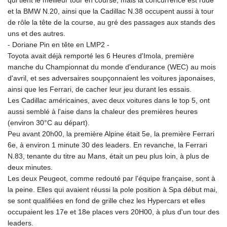
qui tient le meilleur tour en course, mais la concurrence est rude
et la BMW N.20, ainsi que la Cadillac N.38 occupent aussi à tour
de rôle la tête de la course, au gré des passages aux stands des
uns et des autres.
- Doriane Pin en tête en LMP2 -
Toyota avait déjà remporté les 6 Heures d'Imola, première
manche du Championnat du monde d'endurance (WEC) au mois
d'avril, et ses adversaires soupçonnaient les voitures japonaises,
ainsi que les Ferrari, de cacher leur jeu durant les essais.
Les Cadillac américaines, avec deux voitures dans le top 5, ont
aussi semblé à l'aise dans la chaleur des premières heures
(environ 30°C au départ).
Peu avant 20h00, la première Alpine était 5e, la première Ferrari
6e, à environ 1 minute 30 des leaders. En revanche, la Ferrari
N.83, tenante du titre au Mans, était un peu plus loin, à plus de
deux minutes.
Les deux Peugeot, comme redouté par l'équipe française, sont à
la peine. Elles qui avaient réussi la pole position à Spa début mai,
se sont qualifiées en fond de grille chez les Hypercars et elles
occupaient les 17e et 18e places vers 20H00, à plus d'un tour des
leaders.