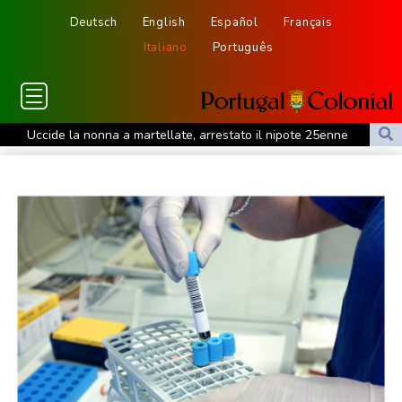
Deutsch
English
Español
Français
Italiano
Português
Uccide la nonna a martellate, arrestato il nipote 25enne
Il Volo protagonista del Concerto per l'Italia a pordenonelegge
++ L'ondata di caldo per altri 10 giorni sull'Italia ++
Nuburu, 'via libera del Governo all'acquisizione di Tekne'
Nuburu, 'via libera del Governo all'acquisizione di Tekne'
La raccolta Fineco a luglio a 1,78 miliardi, da inizio anno oltre 10
miliardi
La raccolta Fineco a luglio a 1,78 miliardi, da inizio anno oltre 10
miliardi
Agenzia Spaziale Italiana, dimissioni del Consiglio di
amministrazione