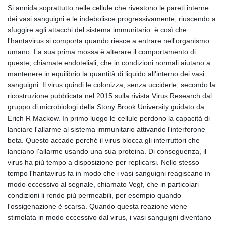
Si annida soprattutto nelle cellule che rivestono le pareti interne
dei vasi sanguigni e le indebolisce progressivamente, riuscendo a
sfuggire agli attacchi del sistema immunitario: è così che
l'hantavirus si comporta quando riesce a entrare nell'organismo
umano. La sua prima mossa è alterare il comportamento di
queste, chiamate endoteliali, che in condizioni normali aiutano a
mantenere in equilibrio la quantità di liquido all'interno dei vasi
sanguigni. Il virus quindi le colonizza, senza ucciderle, secondo la
ricostruzione pubblicata nel 2015 sulla rivista Virus Research dal
gruppo di microbiologi della Stony Brook University guidato da
Erich R Mackow. In primo luogo le cellule perdono la capacità di
lanciare l'allarme al sistema immunitario attivando l'interferone
beta. Questo accade perché il virus blocca gli interruttori che
lanciano l'allarme usando una sua proteina. Di conseguenza, il
virus ha più tempo a disposizione per replicarsi. Nello stesso
tempo l'hantavirus fa in modo che i vasi sanguigni reagiscano in
modo eccessivo al segnale, chiamato Vegf, che in particolari
condizioni li rende più permeabili, per esempio quando
l'ossigenazione è scarsa. Quando questa reazione viene
stimolata in modo eccessivo dal virus, i vasi sanguigni diventano