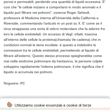
porosi e permeabili, perdendo una quantità di liquidi eccessiva. E'
così che "le cellule iniziano a comportarsi in modo anomalo e il
liquido può filtrare nei polmoni", osserva Roger Seheult,
professore di Medicina interna all'Università della California a
Riverside, commentando l'articolo in un post su X. E' come se il
virus strappasse una sorta di velcro molecolare che fa aderire fra
loro le cellule endoteliali. Un eccesso di Vegf, infatti, trascina
all'interno delle cellule la proteina(chiamata Ve-cadeina) che in
condizioni normali le tiene incollate: è questo a indebolire le
connessioni tra le cellule endoteliali, permettendo al liquido di
filtrare all'esterno. Questo stesso processo spiegherebbe come
mai nella sindrome polmonare da hantavirus, le persone colpite
sviluppino rapidamente l'edema polmonare, il che significa che il
liquido si accumula nei polmoni.
Nogueira--PC
Utilizziamo cookie essenziali e cookie di terze