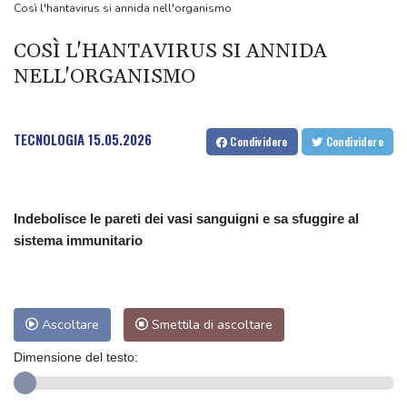
++ Il Papa, fantasmi e nemici inventati per imporre il proprio
Così l'hantavirus si annida nell'organismo
potere ++
COSÌ L'HANTAVIRUS SI ANNIDA
Bce, caro energia pesa su famiglie a basso reddito e ne erode
NELL'ORGANISMO
risparmi
TECNOLOGIA
15.05.2026
Condividere
Condividere
Indebolisce le pareti dei vasi sanguigni e sa sfuggire al
sistema immunitario
Ascoltare
Smettila di ascoltare
Dimensione del testo: