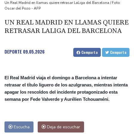
Apple y OpenAI escalan su batalla legal por robo de secretos
Un Real Madrid en llamas quiere retrasar LaLiga del Barcelona / Foto:
Oscar del Pozo - AFP
comerciales
Ucrania se despide de un voluntario que dedicó su vida a
UN REAL MADRID EN LLAMAS QUIERE
rescatar a los muertos
RETRASAR LALIGA DEL BARCELONA
Canadá trata de adaptarse a un futuro de incendios forestales
Ucrania despide a un voluntario que dedicó su vida a rescatar a
DEPORTE
09.05.2026
Comparta
Comparta
los muertos
El Real Madrid viaja el domingo a Barcelona a intentar
retrasar el título liguero de los azulgranas, mientras intenta
apagar los rescoldos del incidente protagonizado esta
semana por Fede Valverde y Aurélien Tchouaméni.
Escucha
Deja de escuchar