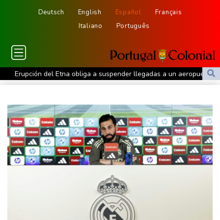
Deutsch
English
Español
Français
Italiano
Português
Erupción del Etna obliga a suspender llegadas a un aeropuerto
de Sicilia
Bulgaria convoca al embajador de Ucrania tras explosión de un
dron en su territorio
Muere el padre de Lionel Messi a los 68 años, el hombre detrás
del ídolo mundial
Una niña herida muere y eleva a ocho los fallecidos por el
tiroteo en escuela tailandesa
París obliga a usuarios de patinetas eléctricas a llevar casco
ante aumento de lesiones
Muere el padre de Lionel Messi a los 68 años