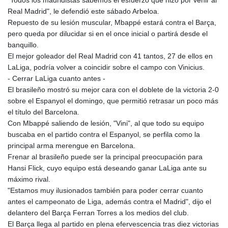
"Todos los madridistas sabemos el esfuerzo que hizo por venir al
Real Madrid", le defendió este sábado Arbeloa.
Repuesto de su lesión muscular, Mbappé estará contra el Barça,
pero queda por dilucidar si en el once inicial o partirá desde el
banquillo.
El mejor goleador del Real Madrid con 41 tantos, 27 de ellos en
LaLiga, podría volver a coincidir sobre el campo con Vinicius.
- Cerrar LaLiga cuanto antes -
El brasileño mostró su mejor cara con el doblete de la victoria 2-0
sobre el Espanyol el domingo, que permitió retrasar un poco más
el título del Barcelona.
Con Mbappé saliendo de lesión, "Vini", al que todo su equipo
buscaba en el partido contra el Espanyol, se perfila como la
principal arma merengue en Barcelona.
Frenar al brasileño puede ser la principal preocupación para
Hansi Flick, cuyo equipo está deseando ganar LaLiga ante su
máximo rival.
"Estamos muy ilusionados también para poder cerrar cuanto
antes el campeonato de Liga, además contra el Madrid", dijo el
delantero del Barça Ferran Torres a los medios del club.
El Barça llega al partido en plena efervescencia tras diez victorias