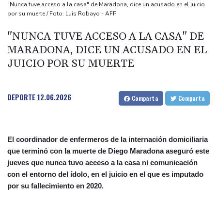
Llega Messi a Argentina para despedir a su padre Jorge tras su
"Nunca tuve acceso a la casa" de Maradona, dice un acusado en el juicio
por su muerte / Foto: Luis Robayo - AFP
muerte
La FIFA contraataca y denuncia "un esfuerzo concertado para
"NUNCA TUVE ACCESO A LA CASA" DE
socavar a su presidente"
MARADONA, DICE UN ACUSADO EN EL
Erupción del Etna obliga a suspender llegadas a un aeropuerto
JUICIO POR SU MUERTE
de Sicilia
Bulgaria convoca al embajador de Ucrania tras explosión de un
DEPORTE
12.06.2026
Comparta
Comparta
dron en su territorio
El coordinador de enfermeros de la internación domiciliaria
que terminó con la muerte de Diego Maradona aseguró este
jueves que nunca tuvo acceso a la casa ni comunicación
con el entorno del ídolo, en el juicio en el que es imputado
por su fallecimiento en 2020.