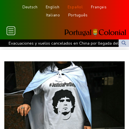
Deutsch
English
Español
Français
Italiano
Português
Evacuaciones y vuelos cancelados en China por llegada del tifón
Dolphin
Al menos cinco muertos en Ucrania y Rusia tras nueva ola de
ataques cruzados
Irán afirma que Ormuz seguirá bloqueado hasta que EEUU
acepte "todas" sus condiciones
La fiebre del oro transforma vidas y paisajes en Afganistán
Irán plantea condiciones para la reapertura del estrecho de
Ormuz
Evacuaciones y vuelos cancelados en China al acercarse el tifón
Dolphin