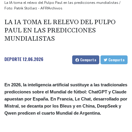
origen uruguayo
La IA toma el relevo del Pulpo Paul en las predicciones mundialistas /
Foto: Patrik Stollarz - AFP/Archivos
El Real Madrid anuncia el fichaje del extremo marfileño Yan
Diomandé
LA IA TOMA EL RELEVO DEL PULPO
El mexicano Del Toro renueva con el UAE hasta 2031
PAUL EN LAS PREDICCIONES
El doloroso baile de cifras de desaparecidos en los sismos en
MUNDIALISTAS
Venezuela
DEPORTE
12.06.2026
Comparta
Comparta
En 2026, la inteligencia artificial sustituye a las tradicionales
predicciones sobre el Mundial de fútbol: ChatGPT y Claude
apuestan por España. En Francia, Le Chat, desarrollado por
Mistral, se decanta por los Bleus y en China, DeepSeek y
Qwen predicen el cuarto Mundial de Argentina.