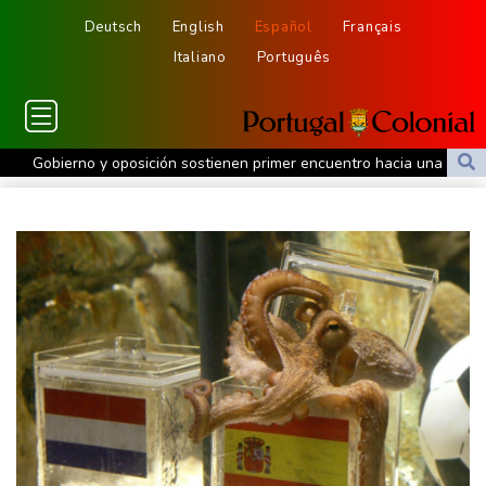
Deutsch
English
Español
Français
Italiano
Português
Gobierno y oposición sostienen primer encuentro hacia una
transición política en Venezuela
Gobierno y oposición inician diálogo con miras a una transición
política en Venezuela
Infantino encuentra amparo en África ante la presión de la UEFA
El Real Madrid zanja las especulaciones y renueva a Vinícius
hasta 2032
Infantino bajo presión de la UEFA y la Conmebol
Yan Diomandé, la nueva joya del Real Madrid vale 160 millones
de dólares
Muere bajo arresto domiciliario en Venezuela un preso político de