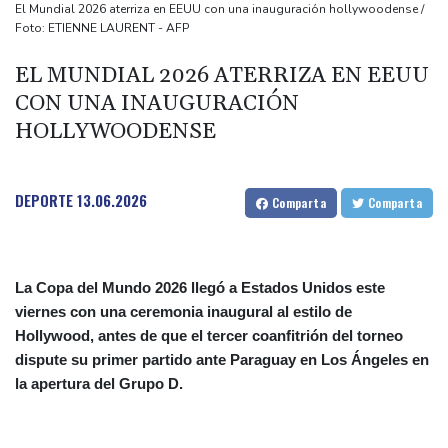
Muere el productor William Orbit, que colaboró con Madonna en
El Mundial 2026 aterriza en EEUU con una inauguración hollywoodense /
Foto: ETIENNE LAURENT - AFP
"Ray of Light"
Los rebeldes hutíes continúan su ofensiva en Yemen con
EL MUNDIAL 2026 ATERRIZA EN EEUU
ataques en una región petrolera
CON UNA INAUGURACIÓN
La OMS propone probar en RDC una vacuna ya existente contra
HOLLYWOODENSE
otra cepa del ébola
Arabia Saudita, Pakistán y Turquía firman un pacto de defensa
DEPORTE
13.06.2026
Comparta
Comparta
en medio de la tensión con Irán
La Copa del Mundo 2026 llegó a Estados Unidos este
viernes con una ceremonia inaugural al estilo de
Hollywood, antes de que el tercer coanfitrión del torneo
dispute su primer partido ante Paraguay en Los Ángeles en
la apertura del Grupo D.