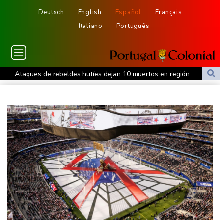
Deutsch
English
Español
Français
Italiano
Português
Ataques de rebeldes hutíes dejan 10 muertos en región
petrolera de Yemen
España impone controles fronterizos a Italia en medio de crisis
por migrantes
Infantino recibe en Colombia el apoyo del fútbol de Sudamérica
De la Espriella: un millonario pro-Trump en la presidencia de
Colombia
España lanza un ultimátum a Italia para que levante controles
fronterizos
Exabogado de Trump listo para ser confirmado como fiscal
general de EEUU