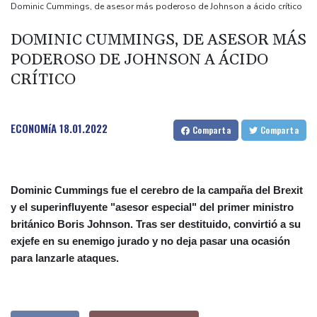
frontera con Rumania
Dominic Cummings, de asesor más poderoso de Johnson a ácido crítico
El burrito causa indigestión en el partido de Trump
DOMINIC CUMMINGS, DE ASESOR MÁS
Comienza la vendimia en la región francesa de Borgoña, un
PODEROSO DE JOHNSON A ÁCIDO
nuevo récord de precocidad
CRÍTICO
Exabogado de Trump confirmado como fiscal general de EEUU
ECONOMíA
18.01.2022
Comparta
Comparta
Dominic Cummings fue el cerebro de la campaña del Brexit
y el superinfluyente "asesor especial" del primer ministro
británico Boris Johnson. Tras ser destituido, convirtió a su
exjefe en su enemigo jurado y no deja pasar una ocasión
para lanzarle ataques.