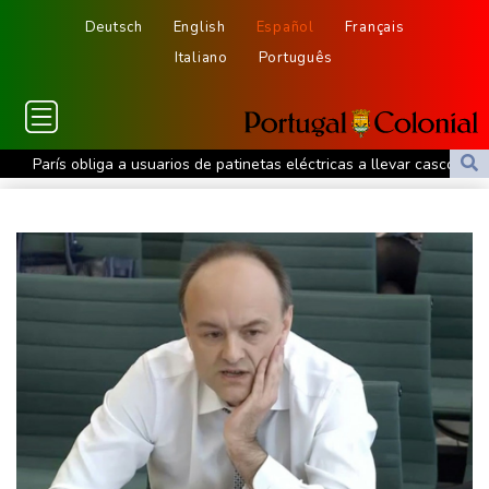
Deutsch
English
Español
Français
Italiano
Português
París obliga a usuarios de patinetas eléctricas a llevar casco
ante aumento de lesiones
Muere el padre de Lionel Messi a los 68 años
Apple y OpenAI escalan su batalla legal por robo de secretos
comerciales
Ucrania se despide de un voluntario que dedicó su vida a
rescatar a los muertos
Canadá trata de adaptarse a un futuro de incendios forestales
Ucrania despide a un voluntario que dedicó su vida a rescatar a
los muertos
Un dron entra en Bulgaria y estalla cerca de un gasoducto en la