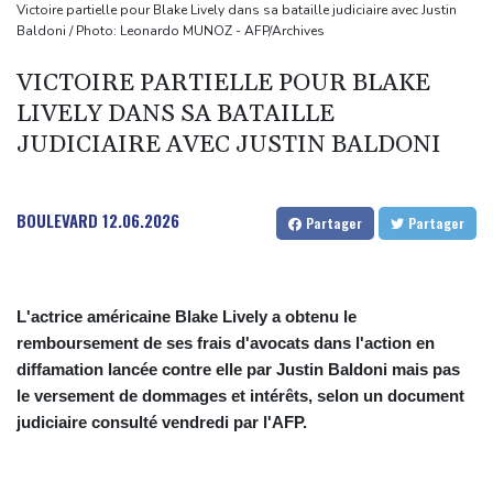
scène diplomatique
Victoire partielle pour Blake Lively dans sa bataille judiciaire avec Justin
Baldoni / Photo: Leonardo MUNOZ - AFP/Archives
Masters 1000 de Montréal: Zverev éliminé, Auger-Aliassime
forfait
VICTOIRE PARTIELLE POUR BLAKE
L'auteur présumé de l'attentat contre un cortège syndical à
LIVELY DANS SA BATAILLE
Munich face à son verdict
JUDICIAIRE AVEC JUSTIN BALDONI
La Fifa reconnaît des "erreurs" et présente des "excuses" après
une réunion de crise au Maroc
BOULEVARD
12.06.2026
Partager
Partager
Colombie: un bébé hippopotame descendant de la colonie
d'Escobar meurt malgré les soins
L'actrice américaine Blake Lively a obtenu le
remboursement de ses frais d'avocats dans l'action en
diffamation lancée contre elle par Justin Baldoni mais pas
le versement de dommages et intérêts, selon un document
judiciaire consulté vendredi par l'AFP.