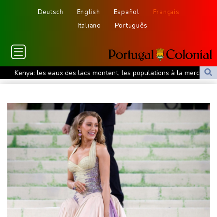
Deutsch
English
Español
Français
Italiano
Português
Kenya: les eaux des lacs montent, les populations à la merci des
crocodiles
Le Centre renforcé d'urgences psychiatriques de Saint-Denis,
modèle apaisant bientôt copié
Masters 1000 de Montréal: Fils évite le piège Svajda, Monfils fait
ses adieux
Corse: le FLNC rejette le projet d'autonomie et menace les non-
Corses venant vivre dans l'île
L'Iran dit s'être accordé avec Oman sur Ormuz, mais la
réouverture dépendra de Washington
Le président birman en Thaïlande pour remettre son pays sur la