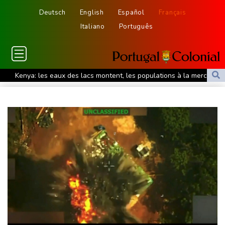
Deutsch
English
Español
Français
Italiano
Português
Kenya: les eaux des lacs montent, les populations à la merci des
crocodiles
Le Centre renforcé d'urgences psychiatriques de Saint-Denis,
modèle apaisant bientôt copié
Masters 1000 de Montréal: Fils évite le piège Svajda, Monfils fait
ses adieux
Corse: le FLNC rejette le projet d'autonomie et menace les non-
Corses venant vivre dans l'île
L'Iran dit s'être accordé avec Oman sur Ormuz, mais la
réouverture dépendra de Washington
Le président birman en Thaïlande pour remettre son pays sur la