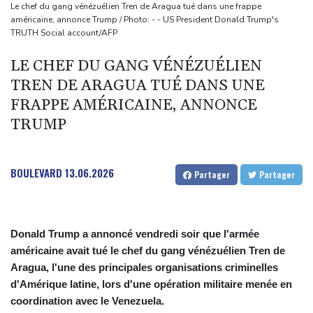
scène diplomatique
Le chef du gang vénézuélien Tren de Aragua tué dans une frappe
américaine, annonce Trump / Photo: - - US President Donald Trump's
Masters 1000 de Montréal: Zverev éliminé, Auger-Aliassime
TRUTH Social account/AFP
forfait
LE CHEF DU GANG VÉNÉZUÉLIEN
L'auteur présumé de l'attentat contre un cortège syndical à
TREN DE ARAGUA TUÉ DANS UNE
Munich face à son verdict
FRAPPE AMÉRICAINE, ANNONCE
La Fifa reconnaît des "erreurs" et présente des "excuses" après
TRUMP
une réunion de crise au Maroc
Colombie: un bébé hippopotame descendant de la colonie
d'Escobar meurt malgré les soins
BOULEVARD
13.06.2026
Partager
Partager
Donald Trump a annoncé vendredi soir que l'armée
américaine avait tué le chef du gang vénézuélien Tren de
Aragua, l'une des principales organisations criminelles
d'Amérique latine, lors d'une opération militaire menée en
coordination avec le Venezuela.