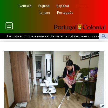
Deutsch
English
Español
Français
Italiano
Português
La justice bloque à nouveau la salle de bal de Trump, qui va
saisir la Cour suprême
De la Espriella, un millionnaire pro-Trump à la présidence de la
Colombie
Colombie: le président Abelardo de la Espriella soutenu par
Trump, entre en fonctions
Au Porge, sinistré par le mégafeu, une soirée de solidarité avec
les commerçants
Les Bourses mondiales touchent des sommets après l'emploi
américain
Yémen: nouvelles attaques meurtrières des rebelles houthis