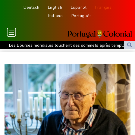
Deutsch
English
Español
Français
Italiano
Português
Les Bourses mondiales touchent des sommets après l'emploi
américain
Yémen: nouvelles attaques meurtrières des rebelles houthis
dans une région pétrolifère
Tour de France: Niewiadoma, géante de Provence
La Bourse de Paris termine en hausse et poursuit sa course aux
records
Tour de France: Niewiadoma s'impose au sommet du Ventoux et
endosse le maillot jaune
Canicules et sécheresse : un été de pertes et de désespoir pour
l'agriculture