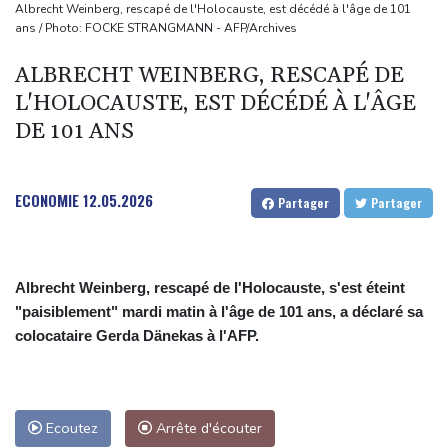
Culottes menstruelles : les règles du remboursement précisées
Albrecht Weinberg, rescapé de l'Holocauste, est décédé à l'âge de 101
ans / Photo: FOCKE STRANGMANN - AFP/Archives
En Thaïlande, "choc" et "incrédulité" dans un lycée après une
fusillade mortelle
ALBRECHT WEINBERG, RESCAPÉ DE
Emploi américain moins bon que prévu, les Bourses en hausse
L'HOLOCAUSTE, EST DÉCÉDÉ À L'ÂGE
Dans les ruines de Gaza, la laborieuse renaissance de
DE 101 ANS
l'apiculture sur les toits
ECONOMIE
12.05.2026
Partager
Partager
Albrecht Weinberg, rescapé de l'Holocauste, s'est éteint
"paisiblement" mardi matin à l'âge de 101 ans, a déclaré sa
colocataire Gerda Dänekas à l'AFP.
Ecoutez
Arrête d'écouter