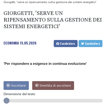
mito greco
Giorgetti, 'serve un ripensamento sulla gestione dei sistemi energetici'
Sale a 5 morti il bilancio del raid ucraino su Belgorod, 'colpiti
GIORGETTI, 'SERVE UN
edifici civili'
RIPENSAMENTO SULLA GESTIONE DEI
Europei atletica: Maria Perez sfida l'amica Palmisano, "è la mia
SISTEMI ENERGETICI'
motivazione"
La 'Scala di Seta' al Rof, 'ci divertiamo come matti'
Media Iran, 'Mojtaba Khamenei ha incontrato il presidente
ECONOMIA
15.05.2026
Condividere
Condividere
Pezeshkian'
'Per rispondere a esigenze in continua evoluzione'
Ascoltare
Smettila di ascoltare
Dimensione del testo: