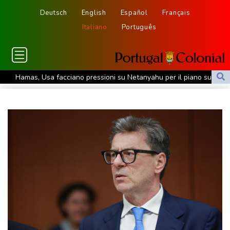
Deutsch
English
Español
Français
Italiano
Português
Hamas, Usa facciano pressioni su Netanyahu per il piano su
Gaza
Hamas, Usa facciano pressioni su Netanyahu per il piano su
Gaza
La giunta del Myanmar dice no all'Asean per la liberazione di Suu
Kyi
Breve tregua temporalesca, poi caldo record per la settimana di
Ferragosto
Breve tregua temporalesca, poi caldo record per la settimana di
Ferragosto
James Gray, le speranze in 'Paper Tiger' si infrangono come nel