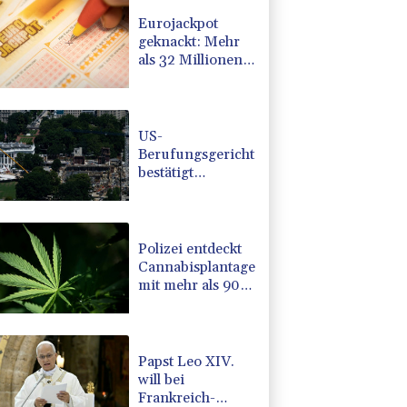
Eurojackpot
geknackt: Mehr
als 32 Millionen
Euro gehen nach
Nordrhein-
Westfalen
US-
Berufungsgericht
bestätigt
Aussetzung von
Trumps
umstrittenen
Ballsaal-Plänen
Polizei entdeckt
Cannabisplantage
mit mehr als 900
Pflanzen in
Kerpen -
Festnahme
Papst Leo XIV.
will bei
Frankreich-