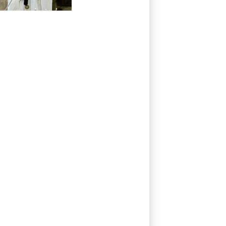
Besuch
Missbrauchsopfer
treffen