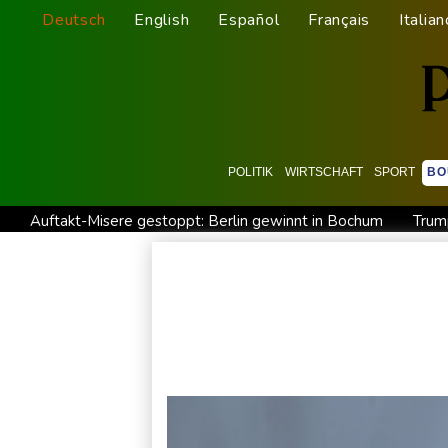
Deutsch
English
Español
Français
Italian
POLITIK
WIRTSCHAFT
SPORT
BO
Auftakt-Misere gestoppt: Berlin gewinnt in Bochum
Trum
Eurojackpot geknackt: Mehr als 32 Millionen Euro gehen nac
Mindestens zehn Tote bei Angriffen der pro-iranischen Huthi
US-Gericht setzt Bau von Trumps Ballsaal aus - Präsident kü
Selenskyj erstmals seit Beginn von Ukraine-Krieg nach Serbie