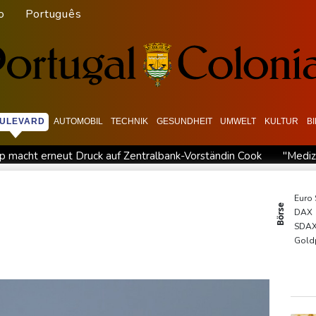
o
Português
ULEVARD
AUTOMOBIL
TECHNIK
GESUNDHEIT
UMWELT
KULTUR
B
p macht erneut Druck auf Zentralbank-Vorständin Cook
"Mediz
h Nordrhein-Westfalen
Menschenrechtsgruppen: Mehr als 140 To
s im Jemen
US-Senat stimmt für verschärfte Sanktionen gegen
Euro
Börse
DAX
ndigt Berufung an
Direkt-ICE Berlin-Paris bleibt wegen Techn
SDA
n gereist
Gold
TecD
MDA
EUR/