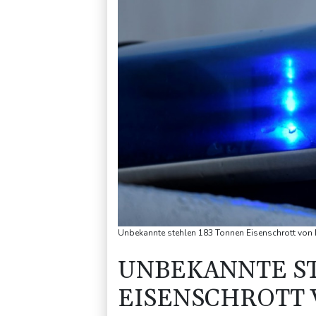
Unbekannte stehlen 183 Tonnen Eisenschrott von 
UNBEKANNTE S
EISENSCHROTT 