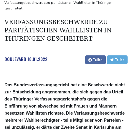
ausgerufen
Verfassungsbeschwerde zu paritätischen Wahllisten in Thüringen
gescheitert
Verdacht auf illegales Rennen: Zwei Tote nach Motorrad-Unfall
in Köln
VERFASSUNGSBESCHWERDE ZU
Im EM-Becken: Berkhahn sieht "nicht viele Medaillenchancen"
PARITÄTISCHEN WAHLLISTEN IN
THÜRINGEN GESCHEITERT
BOULEVARD
18.01.2022
Teilen
Teilen
Das Bundesverfassungsgericht hat eine Beschwerde nicht
zur Entscheidung angenommen, die sich gegen das Urteil
des Thüringer Verfassungsgerichtshofs gegen die
Einführung von abwechselnd mit Frauen und Männern
besetzten Wahllisten richtete. Die Verfassungsbeschwerde
mehrerer Wahlberechtigter - teils Mitglieder von Parteien -
sei unzulässig, erklärte der Zweite Senat in Karlsruhe am