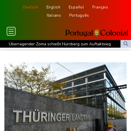
Deutsch
English
Español
Français
Italiano
Português
Überragender Zoma schießt Nürnberg zum Auftaktsieg
St. Pauli verpasst Auftaktsieg bei Rapp-Debüt
Flugstreichungen und Evakuierungen: Taifun "Dolphin" in
Ostchina auf Land getroffen
Nächster Dreifachsieg für Aprilia - Fernández triumphiert
Verkehrsminister Bilger will Boni von Bahnmanagern an Ziele
knüpfen
Bericht: Trotz Sanierung nur jeder vierte Zug zwischen Hamburg
und Berlin pünktlich
FC Bayern: Kompany setzt auf Musiala
Waldbrände in Kanada: Notstand in Provinz British Columbia