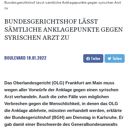
Ungenügender Schutz von Kindern: Meta muss in den USA 567
Bundesgerichtshof lässt sämtliche Anklagepunkte gegen syrischen Arzt
zu
Millionen Dollar zahlen
Argentinien: Polizei geht mit Tränengas und Gummigeschossen
BUNDESGERICHTSHOF LÄSST
gegen Proteste vor
SÄMTLICHE ANKLAGEPUNKTE GEGEN
WNBA: Toronto bleibt trotz starker Sabally in der Krise
SYRISCHEN ARZT ZU
BOULEVARD
18.01.2022
Teilen
Teilen
Das Oberlandesgericht (OLG) Frankfurt am Main muss
wegen aller Vorwürfe der Anklage gegen einen syrischen
Arzt verhandeln. Auch die zehn Fälle von möglichen
Verbrechen gegen die Menschlichkeit, in denen das OLG
die Anklage ablehnte, müssten verhandelt werden, erklärte
der Bundesgerichtshof (BGH) am Dienstag in Karlsruhe. Er
gab damit einer Beschwerde des Generalbundesanwalts