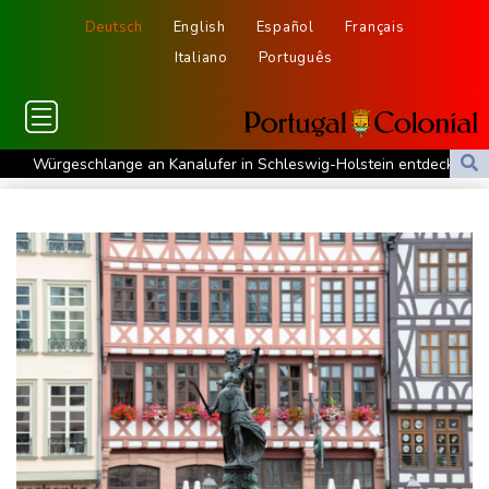
Deutsch
English
Español
Français
Italiano
Português
Würgeschlange an Kanalufer in Schleswig-Holstein entdeckt
Unter Traktor eingeklemmt: Zwölfjähriger stirbt in Nordrhein-
Westfalen
Sri Lanka setzt nach Unruhen in Gefängnis Soldaten ein
Zuwächse in der Autobranche: Industrieproduktion legt im Juni
leicht zu
76-jähriger Landwirt in Nordrhein-Westfalen von Traktor
überrollt und getötet
Nach Tod von 37-Jähriger in Hessen: Tatverdächtiger wieder auf
freiem Fuß
Deutschlands Exporte im Juni leicht gestiegen