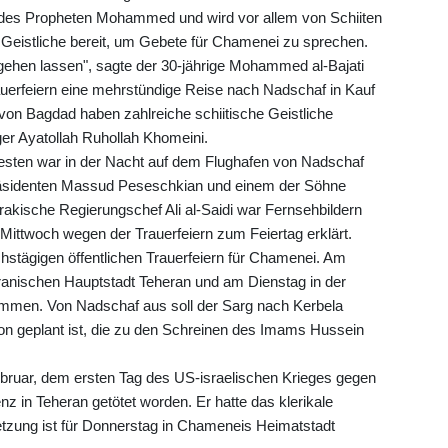
n des Propheten Mohammed und wird vor allem von Schiiten
Geistliche bereit, um Gebete für Chamenei zu sprechen.
tgehen lassen", sagte der 30-jährige Mohammed al-Bajati
rauerfeiern eine mehrstündige Reise nach Nadschaf in Kauf
von Bagdad haben zahlreiche schiitische Geistliche
er Ayatollah Ruhollah Khomeini.
esten war in der Nacht auf dem Flughafen von Nadschaf
räsidenten Massud Peseschkian und einem der Söhne
kische Regierungschef Ali al-Saidi war Fernsehbildern
 Mittwoch wegen der Trauerfeiern zum Feiertag erklärt.
hstägigen öffentlichen Trauerfeiern für Chamenei. Am
ranischen Hauptstadt Teheran und am Dienstag in der
men. Von Nadschaf aus soll der Sarg nach Kerbela
on geplant ist, die zu den Schreinen des Imams Hussein
bruar, dem ersten Tag des US-israelischen Krieges gegen
enz in Teheran getötet worden. Er hatte das klerikale
setzung ist für Donnerstag in Chameneis Heimatstadt