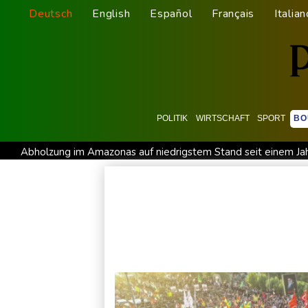
Deutsch
English
Español
Français
Italian
POLITIK
WIRTSCHAFT
SPORT
BO
Abholzung im Amazonas auf niedrigstem Stand seit einem Ja
US-Senat stimmt für umfassendes Sanktionspaket gegen Rus
Ceuta-Andrang: EU fordert von Meta und Tiktok Vorgehen ge
Infantino erhält Unterstützung aus Südamerika
Selenskyj e
Trump macht erneut Druck auf Zentralbank-Vorständin Cook