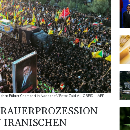
ischen Führer Chamenei in Nadschaf / Foto: Zaid AL-OBEIDI - AFP
TRAUERPROZESSION
 IRANISCHEN