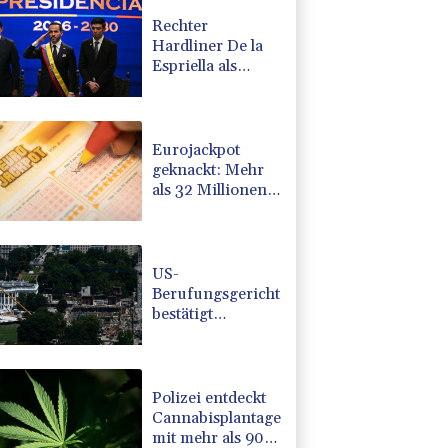
Rechter
Hardliner De la
Espriella als
Kolumbiens
Präsident
vereidigt
Eurojackpot
geknackt: Mehr
als 32 Millionen
Euro gehen nach
Nordrhein-
Westfalen
US-
Berufungsgericht
bestätigt
Aussetzung von
Trumps
umstrittenen
Ballsaal-Plänen
Polizei entdeckt
Cannabisplantage
mit mehr als 900