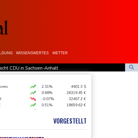
ILDUNG
WISSENSWERTES
WETTER
nicht CDU in Sachsen-Anhalt
efall- und Übergangslösungen
s Kolumbiens Präsident vereidigt
preis
2.31%
4401.3
$
0.68%
26319.45
€
ic
Auftakt-Misere gestoppt: Berlin gewinnt in Bochum
X
-0.07%
32407.2
€
X
0.51%
18659.63
€
 STOXX 50
0.33%
6523.86
€
AX
1.67%
4068.78
€
VORGESTELLT
USD
0.32%
1.1562
$