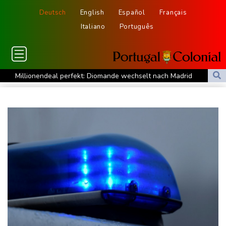
Deutsch
English
Español
Français
Italiano
Português
Millionendeal perfekt: Diomande wechselt nach Madrid
US-Republikaner wollen früheren Corona-Berater Fauci vor
Gericht stellen lassen
Forlán wird Nationaltrainer in Uruguay
Böden in Deutschland ähnlich trocken wie in Dürrejahren 2018
und 2022
Mutter mit 71 Stichen getötet und Leiche zerstückelt: Mann muss
in Psychiatrie
Nach Ausweisung von Journalistin: Russland wirft Frankreich
"politische Verfolgung" vor
Iran-Krieg: Berichte über US-Munitionsknappheit - Pakistan will