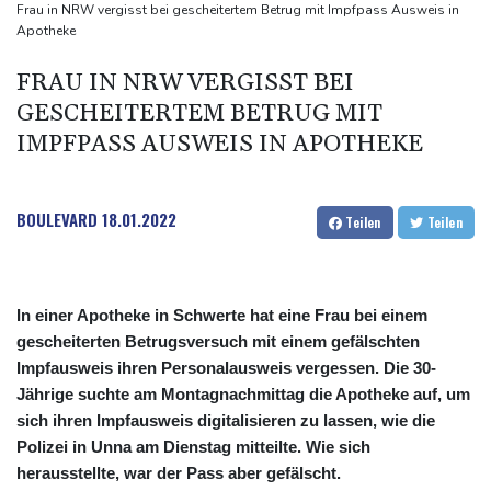
neue Gespräche
Frau in NRW vergisst bei gescheitertem Betrug mit Impfpass Ausweis in
Apotheke
Fund von Sprengstoffdrohne sorgt für Debatte über
Luftsicherheit
FRAU IN NRW VERGISST BEI
Für zwei Jahre: Salah-Wechsel zu Trabzonspor perfekt
GESCHEITERTEM BETRUG MIT
Niedrigwasser: Bilger erwägt Aufhebung von Sonn- und
IMPFPASS AUSWEIS IN APOTHEKE
Feiertagsfahrverbot für Lkw
BOULEVARD
18.01.2022
Teilen
Teilen
In einer Apotheke in Schwerte hat eine Frau bei einem
gescheiterten Betrugsversuch mit einem gefälschten
Impfausweis ihren Personalausweis vergessen. Die 30-
Jährige suchte am Montagnachmittag die Apotheke auf, um
sich ihren Impfausweis digitalisieren zu lassen, wie die
Polizei in Unna am Dienstag mitteilte. Wie sich
herausstellte, war der Pass aber gefälscht.