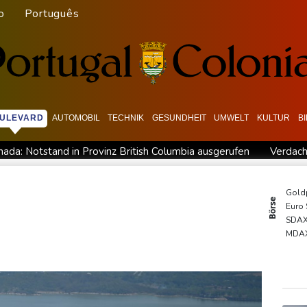
o
Português
ULEVARD
AUTOMOBIL
TECHNIK
GESUNDHEIT
UMWELT
KULTUR
B
ada: Notstand in Provinz British Columbia ausgerufen
Verdach
"
Waldbrand in Kanada: Notstand in British Columbia ausgeruf
 ausbauen
Iran bekräftigt harte Haltung in Streit um Straße v
Gold
Börse
Euro
Gewalt überschattet
Basketball-WM: Geiselsöder macht gesam
SDA
tufe in China
MDA
TecD
DAX
EUR/