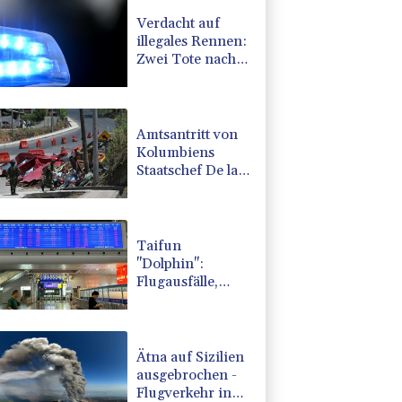
Verdacht auf
illegales Rennen:
Zwei Tote nach
Motorrad-Unfall
in Köln
Amtsantritt von
Kolumbiens
Staatschef De la
Espriella von
Gewalt
überschattet
Taifun
"Dolphin":
Flugausfälle,
Evakuierung und
höchste
Warnstufe in
China
Ätna auf Sizilien
ausgebrochen -
Flugverkehr in