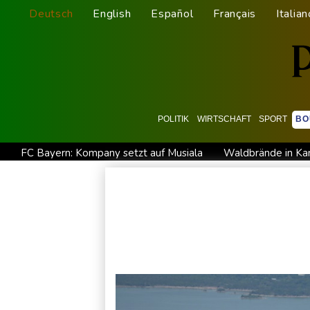
Deutsch
English
Español
Français
Italian
POLITIK
WIRTSCHAFT
SPORT
BO
FC Bayern: Kompany setzt auf Musiala
Waldbrände in Kan
Im EM-Becken: Berkhahn sieht "nicht viele Medaillenchancen
Dobrindt will Forschung zur Drohensicherheit in Deutschland
Amtsantritt von Kolumbiens Staatschef De la Espriella von 
Taifun "Dolphin": Flugausfälle, Evakuierung und höchste Warns