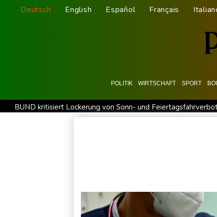
Deutsch
English
Español
Français
Italian
POLITIK
WIRTSCHAFT
SPORT
BO
BUND kritisiert Lockerung von Sonn- und Feiertagsfahrverbo
Abholzung im Amazonas auf niedrigstem Stand seit einem Ja
US-Senat stimmt für umfassendes Sanktionspaket gegen Rus
Ceuta-Andrang: EU fordert von Meta und Tiktok Vorgehen ge
Infantino erhält Unterstützung aus Südamerika
Selenskyj e