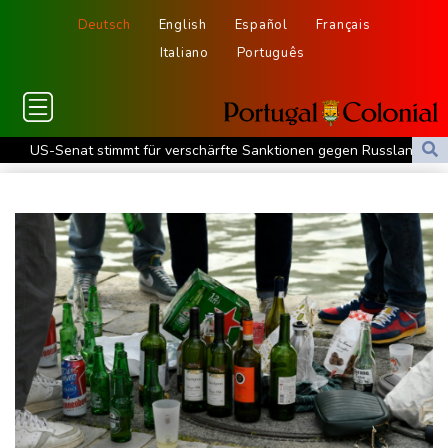
Deutsch
English
Español
Français
Italiano
Português
US-Senat stimmt für verschärfte Sanktionen gegen Russland
US-Gericht setzt Bau von Trumps Ballsaal aus - Präsident
kündigt Berufung an
Direkt-ICE Berlin-Paris bleibt wegen Technikproblemen vorerst
unterbrochen
Selenskyj erstmals seit Beginn von Ukraine-Krieg nach Serbien
gereist
Russland weist Verantwortung für Drohnenvorfall an Leipziger
Flughafen zurück
US-Berufungsgericht bestätigt Aussetzung von Trumps
umstrittenen Ballsaal-Plänen