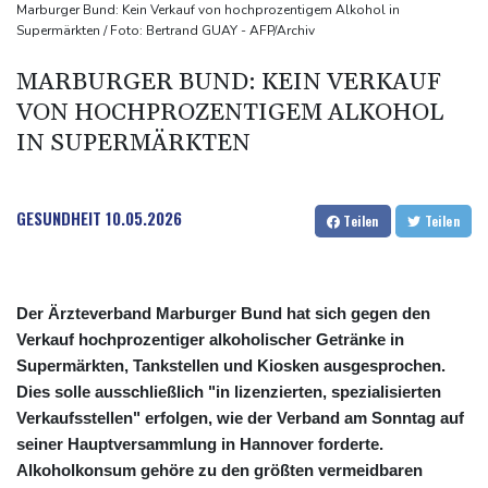
Nach Andrang auf Ceuta: Spanien und Italien streiten über
Marburger Bund: Kein Verkauf von hochprozentigem Alkohol in
Supermärkten / Foto: Bertrand GUAY - AFP/Archiv
Grenzkontrollen
Niewiadoma fährt am Mont Ventoux ins Gelbe Trikot
MARBURGER BUND: KEIN VERKAUF
Trumps umstrittener Justizminister Blanche kurz vor der
VON HOCHPROZENTIGEM ALKOHOL
Bestätigung im Senat
IN SUPERMÄRKTEN
Peru und Mexiko nehmen diplomatische Beziehungen wieder auf
GESUNDHEIT
10.05.2026
Teilen
Teilen
Der Ärzteverband Marburger Bund hat sich gegen den
Verkauf hochprozentiger alkoholischer Getränke in
Supermärkten, Tankstellen und Kiosken ausgesprochen.
Dies solle ausschließlich "in lizenzierten, spezialisierten
Verkaufsstellen" erfolgen, wie der Verband am Sonntag auf
seiner Hauptversammlung in Hannover forderte.
Alkoholkonsum gehöre zu den größten vermeidbaren