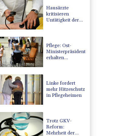
Hausärzte
kritisieren
Untätigkeit der
Regierung in
Hitzekrise
Pflege: Ost-
Ministerpräsidenten
erhalten
Zuspruch für
Kritik an
geplanter Reform
Linke fordert
mehr Hitzeschutz
in Pflegeheimen
Trotz GKV-
Reform:
Mehrheit der