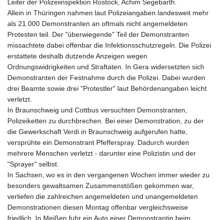
Leiter der Polizeiinspektion Rostock, Achim Segebarth.
Allein in Thüringen nahmen laut Polizeiangaben landesweit mehr
als 21.000 Demonstranten an oftmals nicht angemeldeten
Protesten teil. Der "überwiegende" Teil der Demonstranten
missachtete dabei offenbar die Infektionsschutzregeln. Die Polizei
erstattete deshalb dutzende Anzeigen wegen
Ordnungswidrigkeiten und Straftaten. In Gera widersetzten sich
Demonstranten der Festnahme durch die Polizei. Dabei wurden
drei Beamte sowie drei "Protestler" laut Behördenangaben leicht
verletzt.
In Braunschweig und Cottbus versuchten Demonstranten,
Polizeiketten zu durchbrechen. Bei einer Demonstration, zu der
die Gewerkschaft Verdi in Braunschweig aufgerufen hatte,
versprühte ein Demonstrant Pfefferspray. Dadurch wurden
mehrere Menschen verletzt - darunter eine Polizistin und der
"Sprayer" selbst.
In Sachsen, wo es in den vergangenen Wochen immer wieder zu
besonders gewaltsamen Zusammenstößen gekommen war,
verliefen die zahlreichen angemeldeten und unangemeldeten
Demonstrationen diesen Montag offenbar vergleichsweise
friedlich. In Meißen fuhr ein Auto einer Demonstrantin beim