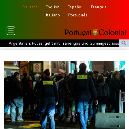
Deutsch
English
Español
Français
Italiano
Português
Argentinien: Polizei geht mit Tränengas und Gummigeschossen
gegen Proteste vor
WNBA: Toronto bleibt trotz starker Sabally in der Krise
Grindel erwartet nahendes Ende der Ära Infantino
Regierung will bei Klimaschutz vorerst nicht nachsteuern - Kritik
der Grünen
Hitze und Niedrigwasser: Städte- und Gemeindebund fordert
"nationalen Kraftakt"
Infantinos Investorenplan: FIFA-Experte fordert Aufarbeitung
Biathlon-Olympiasieger Jacquelin wird Teilzeit-Radprofi
Kircher: VAR nicht "zu kleinteilig" einsetzen