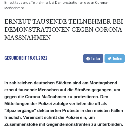
Kreise: Türkei will mit Pakistan und Saudi-Arabien
Erneut tausende Teilnehmer bei Demonstrationen gegen Corona-
Maßnahmen
Verteidigungspakt schließen
Sprengstoff-Drohne am Leipziger Flughafen:
ERNEUT TAUSENDE TEILNEHMER BEI
Bundesanwaltschaft übernimmt Ermittlungen
DEMONSTRATIONEN GEGEN CORONA-
MASSNAHMEN
GESUNDHEIT
18.01.2022
Teilen
Teilen
In zahlreichen deutschen Städten sind am Montagabend
erneut tausende Menschen auf die Straßen gegangen, um
gegen die Corona-Maßnahmen zu protestieren. Den
Mitteilungen der Polizei zufolge verliefen die oft als
"Spaziergänge" deklarierten Proteste in den meisten Fällen
friedlich. Vereinzelt schritt die Polizei ein, um
Zusammenstöße mit Gegendemonstranten zu unterbinden.