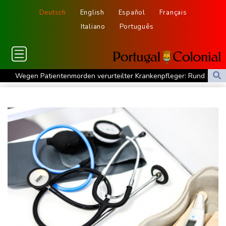
Deutsch
English
Español
Français
Italiano
Português
Wegen Patientenmorden verurteilter Krankenpfleger: Rund 140
weitere Verdachtsfälle
13 Tote bei ukrainischem Drohnenangriff in Zentralrussland
Leichtathletik-EM: Starke Mabry erreicht Finale als Beste
Goldener Schuh: Verleihung für Kane am 19. August
Leichtathletik-EM: Starke Mabry erreicht Finale
Sommerreise von Verkehrsminister Bilger startet mit ICE-Panne
Kampf gegen Geldwäsche: Klingbeil will Beschlagnahme von
Vermögen erleichtern
Drohnenabwehr an Flughäfen: Ministerpräsident Günther für
Einsatz der Bundeswehr