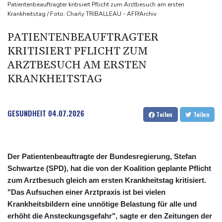
30-Jähriger nach Streit an Bahnhof Zoo erschossen: Täter in
Patientenbeauftragter kritisiert Pflicht zum Arztbesuch am ersten
Krankheitstag / Foto: Charly TRIBALLEAU - AFP/Archiv
Berlin flüchtig
Sonnenfinsternis: Forscher untersuchen Auswirkungen auf
PATIENTENBEAUFTRAGTER
Navigation und Funksysteme
KRITISIERT PFLICHT ZUM
ARZTBESUCH AM ERSTEN
KRANKHEITSTAG
GESUNDHEIT
04.07.2026
Teilen
Teilen
Der Patientenbeauftragte der Bundesregierung, Stefan
Schwartze (SPD), hat die von der Koalition geplante Pflicht
zum Arztbesuch gleich am ersten Krankheitstag kritisiert.
"Das Aufsuchen einer Arztpraxis ist bei vielen
Krankheitsbildern eine unnötige Belastung für alle und
erhöht die Ansteckungsgefahr", sagte er den Zeitungen der