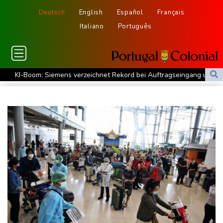
Deutsch
English
Español
Français
Italiano
Português
KI-Boom: Siemens verzeichnet Rekord bei Auftragseingang und
deutliche Gewinnzuwachs
Frau aus Berliner Kleingartenvorstand soll fast eine Million Euro
veruntreut haben
Zahl deutscher Azubis sinkt deutlich - Anstieg bei ausländischen
Auszubildenden
Frau fällt bei Gewitter von Motorboot in Bodensee und stirbt
Rüstungsbetrieb in Bayern ausgespäht: Mutmaßlicher Agent
festgenommen
Myanmars Ex-General Min Aung Hlaing zu erstem Besuch in
Thailand als Präsident