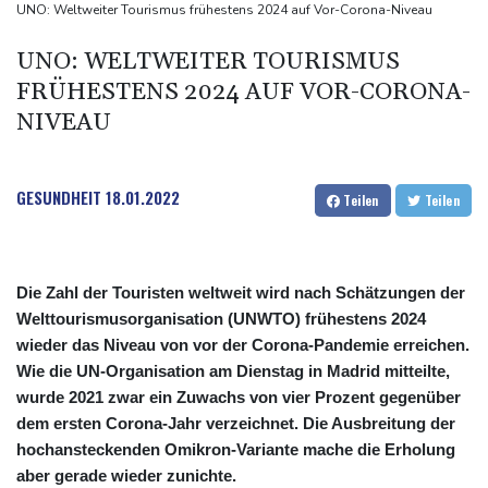
Drohnenabwehr: Grüne fordern "klare Zuständigkeiten" - SPD
UNO: Weltweiter Tourismus frühestens 2024 auf Vor-Corona-Niveau
sieht Behörden gestärkt
UNO: WELTWEITER TOURISMUS
Nach Suchaktion: Vermisste Dreijährige aus Schleswig-Holstein
FRÜHESTENS 2024 AUF VOR-CORONA-
tot aufgefunden
NIVEAU
Auto kommt von Autobahn ab und stürzt auf Gleise: Drei Tote in
Bayern
Iran-Krieg: Trump weist Berichte über Munitionsknappheit zurück
GESUNDHEIT
18.01.2022
Teilen
Teilen
Die Zahl der Touristen weltweit wird nach Schätzungen der
Welttourismusorganisation (UNWTO) frühestens 2024
wieder das Niveau von vor der Corona-Pandemie erreichen.
Wie die UN-Organisation am Dienstag in Madrid mitteilte,
wurde 2021 zwar ein Zuwachs von vier Prozent gegenüber
dem ersten Corona-Jahr verzeichnet. Die Ausbreitung der
hochansteckenden Omikron-Variante mache die Erholung
aber gerade wieder zunichte.