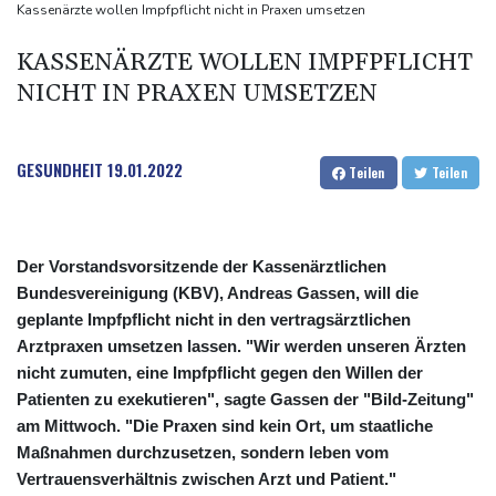
neue Gespräche
Kassenärzte wollen Impfpflicht nicht in Praxen umsetzen
Fund von Sprengstoffdrohne sorgt für Debatte über
KASSENÄRZTE WOLLEN IMPFPFLICHT
Luftsicherheit
NICHT IN PRAXEN UMSETZEN
Für zwei Jahre: Salah-Wechsel zu Trabzonspor perfekt
Niedrigwasser: Bilger erwägt Aufhebung von Sonn- und
Feiertagsfahrverbot für Lkw
GESUNDHEIT
19.01.2022
Teilen
Teilen
Der Vorstandsvorsitzende der Kassenärztlichen
Bundesvereinigung (KBV), Andreas Gassen, will die
geplante Impfpflicht nicht in den vertragsärztlichen
Arztpraxen umsetzen lassen. "Wir werden unseren Ärzten
nicht zumuten, eine Impfpflicht gegen den Willen der
Patienten zu exekutieren", sagte Gassen der "Bild-Zeitung"
am Mittwoch. "Die Praxen sind kein Ort, um staatliche
Maßnahmen durchzusetzen, sondern leben vom
Vertrauensverhältnis zwischen Arzt und Patient."