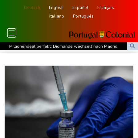
Deutsch
English
Español
Français
Italiano
Português
Millionendeal perfekt: Diomande wechselt nach Madrid
US-Republikaner wollen früheren Corona-Berater Fauci vor
Gericht stellen lassen
Forlán wird Nationaltrainer in Uruguay
Böden in Deutschland ähnlich trocken wie in Dürrejahren 2018
und 2022
Mutter mit 71 Stichen getötet und Leiche zerstückelt: Mann muss
in Psychiatrie
Nach Ausweisung von Journalistin: Russland wirft Frankreich
"politische Verfolgung" vor
Iran-Krieg: Berichte über US-Munitionsknappheit - Pakistan will