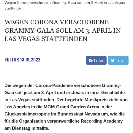
syrischem Bürgerkrieg
Wegen Corona verschobene Grammy-Gala soll am 3. April in Las Vegas
stattfinden
Urteil in Prozess um tödlichen Autoanschlag auf Verdi-
Demonstration in München
WEGEN CORONA VERSCHOBENE
Vorwurf der Preisabsprache: Drei US-Produzenten müssen 53
GRAMMY-GALA SOLL AM 3. APRIL IN
Millionen Eier spenden
LAS VEGAS STATTFINDEN
Investoren-Affäre: Fifa-Spitze stellt sich "uneingeschränkt" hinter
Infantino
KULTUR
18.01.2022
Teilen
Teilen
Die wegen der Corona-Pandemie verschobene Grammy-
Gala soll jetzt am 3. April und erstmals in ihrer Geschichte
in Las Vegas stattfinden. Der begehrte Musikpreis zieht von
Los Angeles in die MGM Grand Garden Arena in der
Glücksspielmetropole im Bundesstaat Nevada um, wie die
für die Organisation verantwortliche Recording Academy
am Dienstag mitteilte.