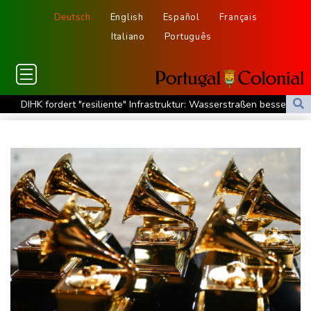
Deutsch
English
Español
Français
Italiano
Português
DIHK fordert "resiliente" Infrastruktur: Wasserstraßen besser an
Niedrigwasser anpassen
Zverev hadert nach Aus: "Schlechtestes Spiel der Saison"
Vier deutsche, neun neue: Teammanager-Rekorde in England
Trump-Hubschrauber über Washington womöglich
Passagierflugzeug zu nahe gekommen
Niedrigwasser: Industrie- und Schifffahrtsverbände fordern
konkrete Schritte
Extremes Niedrigwasser: Verkehrsminister Bilger lädt zu
Spitzentreffen in Bonn
Bundesgerichtshof urteilt über Mann wegen Kriegsverbrechen in