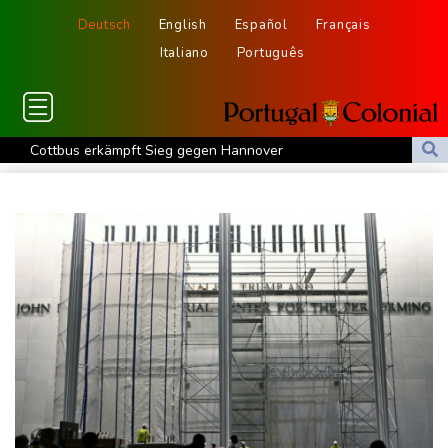
Deutsch
English
Español
Français
Italiano
Português
Cottbus erkämpft Sieg gegen Hannover
Überragender Zoma schießt Nürnberg zum Auftaktsieg
St. Pauli verpasst Auftaktsieg bei Rapp-Debüt
Flugstreichungen und Evakuierungen: Taifun "Dolphin" in
Ostchina auf Land getroffen
Nächster Dreifachsieg für Aprilia - Fernández triumphiert
Verkehrsminister Bilger will Boni von Bahnmanagern an Ziele
knüpfen
Bericht: Trotz Sanierung nur jeder vierte Zug zwischen Hamburg
und Berlin pünktlich
FC Bayern: Kompany setzt auf Musiala