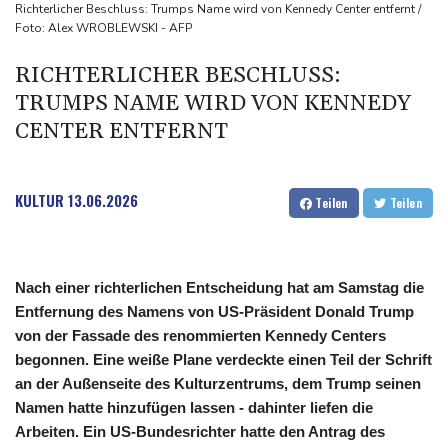
Waldbrände in Kanada: Notstand in Provinz British Columbia
Richterlicher Beschluss: Trumps Name wird von Kennedy Center entfernt /
Foto: Alex WROBLEWSKI - AFP
ausgerufen
Verdacht auf illegales Rennen: Zwei Tote nach Motorrad-Unfall
RICHTERLICHER BESCHLUSS:
in Köln
TRUMPS NAME WIRD VON KENNEDY
CENTER ENTFERNT
KULTUR
13.06.2026
Teilen
Teilen
Nach einer richterlichen Entscheidung hat am Samstag die
Entfernung des Namens von US-Präsident Donald Trump
von der Fassade des renommierten Kennedy Centers
begonnen. Eine weiße Plane verdeckte einen Teil der Schrift
an der Außenseite des Kulturzentrums, dem Trump seinen
Namen hatte hinzufügen lassen - dahinter liefen die
Arbeiten. Ein US-Bundesrichter hatte den Antrag des