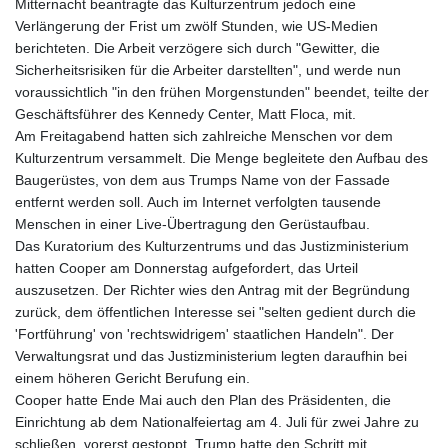
Mitternacht beantragte das Kulturzentrum jedoch eine
Verlängerung der Frist um zwölf Stunden, wie US-Medien
berichteten. Die Arbeit verzögere sich durch "Gewitter, die
Sicherheitsrisiken für die Arbeiter darstellten", und werde nun
voraussichtlich "in den frühen Morgenstunden" beendet, teilte der
Geschäftsführer des Kennedy Center, Matt Floca, mit.
Am Freitagabend hatten sich zahlreiche Menschen vor dem
Kulturzentrum versammelt. Die Menge begleitete den Aufbau des
Baugerüstes, von dem aus Trumps Name von der Fassade
entfernt werden soll. Auch im Internet verfolgten tausende
Menschen in einer Live-Übertragung den Gerüstaufbau.
Das Kuratorium des Kulturzentrums und das Justizministerium
hatten Cooper am Donnerstag aufgefordert, das Urteil
auszusetzen. Der Richter wies den Antrag mit der Begründung
zurück, dem öffentlichen Interesse sei "selten gedient durch die
'Fortführung' von 'rechtswidrigem' staatlichen Handeln". Der
Verwaltungsrat und das Justizministerium legten daraufhin bei
einem höheren Gericht Berufung ein.
Cooper hatte Ende Mai auch den Plan des Präsidenten, die
Einrichtung ab dem Nationalfeiertag am 4. Juli für zwei Jahre zu
schließen, vorerst gestoppt. Trump hatte den Schritt mit