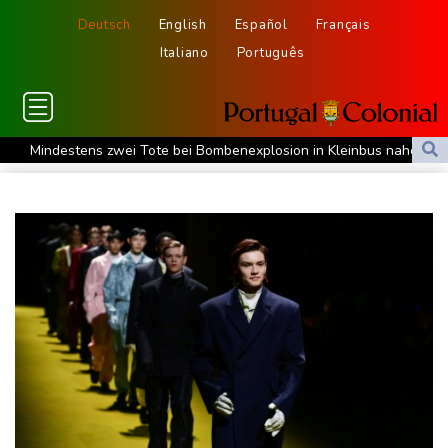
Deutsch
English
Español
Français
Italiano
Português
Mindestens zwei Tote bei Bombenexplosion in Kleinbus nahe
Damaskus
Real Madrid verlängert mit Vinicius Jr. bis 2032
Schwimm-EM: Eikermann und Rösler gewinnen Silber und Bronze
Syrische Staatsmedien: Bombe in Kleinbus nahe Damaskus
explodiert
Bundesanwaltschaft übernimmt Ermittlungen zu Sprengstoff-
Drohne in Leipzig
42,2 Grad: Allzeit-Hitzerekord in der Slowakei nach nur einem
Tag gebrochen
Französische Sängerin Vanessa Paradis gibt Trennung von