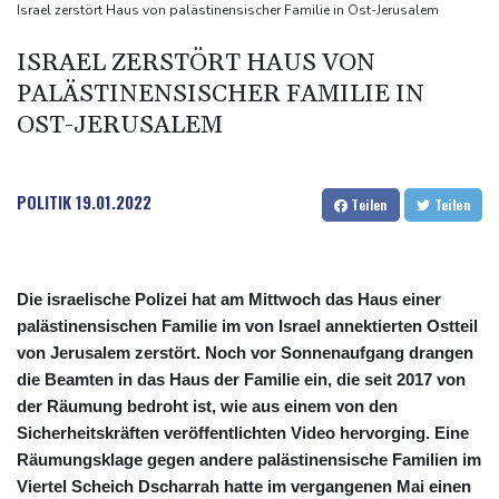
Nach Andrang auf Ceuta: Spanien und Italien streiten über
Israel zerstört Haus von palästinensischer Familie in Ost-Jerusalem
Grenzkontrollen
ISRAEL ZERSTÖRT HAUS VON
Niewiadoma fährt am Mont Ventoux ins Gelbe Trikot
PALÄSTINENSISCHER FAMILIE IN
Trumps umstrittener Justizminister Blanche kurz vor der
OST-JERUSALEM
Bestätigung im Senat
Peru und Mexiko nehmen diplomatische Beziehungen wieder auf
POLITIK
19.01.2022
Teilen
Teilen
Die israelische Polizei hat am Mittwoch das Haus einer
palästinensischen Familie im von Israel annektierten Ostteil
von Jerusalem zerstört. Noch vor Sonnenaufgang drangen
die Beamten in das Haus der Familie ein, die seit 2017 von
der Räumung bedroht ist, wie aus einem von den
Sicherheitskräften veröffentlichten Video hervorging. Eine
Räumungsklage gegen andere palästinensische Familien im
Viertel Scheich Dscharrah hatte im vergangenen Mai einen