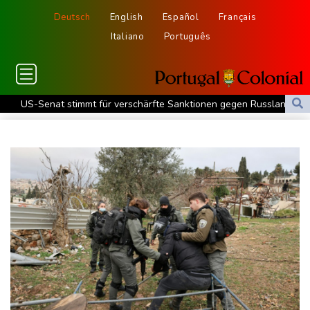
Deutsch
English
Español
Français
Italiano
Português
US-Senat stimmt für verschärfte Sanktionen gegen Russland
US-Gericht setzt Bau von Trumps Ballsaal aus - Präsident
kündigt Berufung an
Direkt-ICE Berlin-Paris bleibt wegen Technikproblemen vorerst
unterbrochen
Selenskyj erstmals seit Beginn von Ukraine-Krieg nach Serbien
gereist
Russland weist Verantwortung für Drohnenvorfall an Leipziger
Flughafen zurück
US-Berufungsgericht bestätigt Aussetzung von Trumps
umstrittenen Ballsaal-Plänen