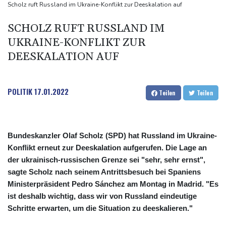
Kreise: Türkei will mit Pakistan und Saudi-Arabien
Scholz ruft Russland im Ukraine-Konflikt zur Deeskalation auf
Verteidigungspakt schließen
SCHOLZ RUFT RUSSLAND IM
Sprengstoff-Drohne am Leipziger Flughafen:
UKRAINE-KONFLIKT ZUR
Bundesanwaltschaft übernimmt Ermittlungen
DEESKALATION AUF
POLITIK
17.01.2022
Teilen
Teilen
Bundeskanzler Olaf Scholz (SPD) hat Russland im Ukraine-
Konflikt erneut zur Deeskalation aufgerufen. Die Lage an
der ukrainisch-russischen Grenze sei "sehr, sehr ernst",
sagte Scholz nach seinem Antrittsbesuch bei Spaniens
Ministerpräsident Pedro Sánchez am Montag in Madrid. "Es
ist deshalb wichtig, dass wir von Russland eindeutige
Schritte erwarten, um die Situation zu deeskalieren."