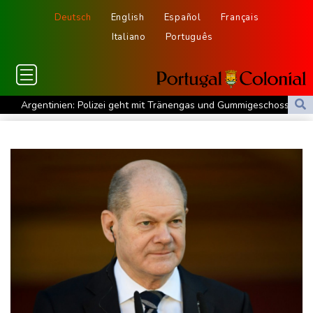
Deutsch
English
Español
Français
Italiano
Português
Argentinien: Polizei geht mit Tränengas und Gummigeschossen
gegen Proteste vor
WNBA: Toronto bleibt trotz starker Sabally in der Krise
Grindel erwartet nahendes Ende der Ära Infantino
Regierung will bei Klimaschutz vorerst nicht nachsteuern - Kritik
der Grünen
Hitze und Niedrigwasser: Städte- und Gemeindebund fordert
"nationalen Kraftakt"
Infantinos Investorenplan: FIFA-Experte fordert Aufarbeitung
Biathlon-Olympiasieger Jacquelin wird Teilzeit-Radprofi
Kircher: VAR nicht "zu kleinteilig" einsetzen