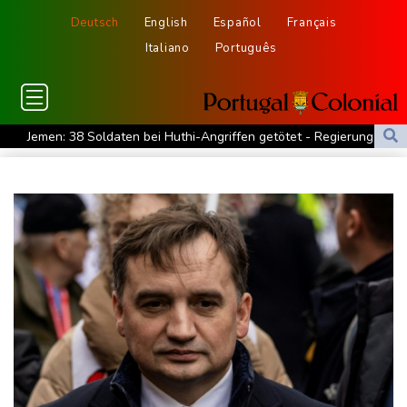
Deutsch
English
Español
Français
Italiano
Português
Jemen: 38 Soldaten bei Huthi-Angriffen getötet - Regierung
kündigt Vergeltung an
Mindestens zwei Tote bei Bombenexplosion in Kleinbus nahe
Damaskus
Real Madrid verlängert mit Vinicius Jr. bis 2032
Schwimm-EM: Eikermann und Rösler gewinnen Silber und Bronze
Syrische Staatsmedien: Bombe in Kleinbus nahe Damaskus
explodiert
Bundesanwaltschaft übernimmt Ermittlungen zu Sprengstoff-
Drohne in Leipzig
42,2 Grad: Allzeit-Hitzerekord in der Slowakei nach nur einem