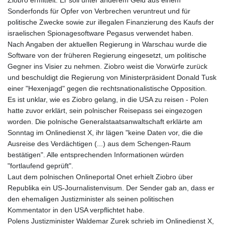
Ziobro ermittelt. Er soll unter anderem Geld aus einem
Sonderfonds für Opfer von Verbrechen veruntreut und für
politische Zwecke sowie zur illegalen Finanzierung des Kaufs der
israelischen Spionagesoftware Pegasus verwendet haben.
Nach Angaben der aktuellen Regierung in Warschau wurde die
Software von der früheren Regierung eingesetzt, um politische
Gegner ins Visier zu nehmen. Ziobro weist die Vorwürfe zurück
und beschuldigt die Regierung von Ministerpräsident Donald Tusk
einer "Hexenjagd" gegen die rechtsnationalistische Opposition.
Es ist unklar, wie es Ziobro gelang, in die USA zu reisen - Polen
hatte zuvor erklärt, sein polnischer Reisepass sei eingezogen
worden. Die polnische Generalstaatsanwaltschaft erklärte am
Sonntag im Onlinedienst X, ihr lägen "keine Daten vor, die die
Ausreise des Verdächtigen (...) aus dem Schengen-Raum
bestätigen". Alle entsprechenden Informationen würden
"fortlaufend geprüft".
Laut dem polnischen Onlineportal Onet erhielt Ziobro über
Republika ein US-Journalistenvisum. Der Sender gab an, dass er
den ehemaligen Justizminister als seinen politischen
Kommentator in den USA verpflichtet habe.
Polens Justizminister Waldemar Zurek schrieb im Onlinedienst X,