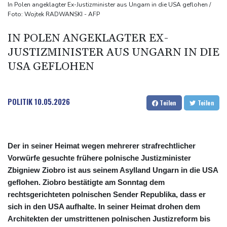
Tag gebrochen
In Polen angeklagter Ex-Justizminister aus Ungarn in die USA geflohen /
Foto: Wojtek RADWANSKI - AFP
Französische Sängerin Vanessa Paradis gibt Trennung von
Regisseur Benchetrit bekannt
IN POLEN ANGEKLAGTER EX-
Tour de France Femmes: Lippert sprintet am Etappensieg vorbei
JUSTIZMINISTER AUS UNGARN IN DIE
Schwimm-EM: Hentschel/Müller gewinnen Synchron-Bronze
USA GEFLOHEN
POLITIK
10.05.2026
Teilen
Teilen
Der in seiner Heimat wegen mehrerer strafrechtlicher
Vorwürfe gesuchte frühere polnische Justizminister
Zbigniew Ziobro ist aus seinem Asylland Ungarn in die USA
geflohen. Ziobro bestätigte am Sonntag dem
rechtsgerichteten polnischen Sender Republika, dass er
sich in den USA aufhalte. In seiner Heimat drohen dem
Architekten der umstrittenen polnischen Justizreform bis