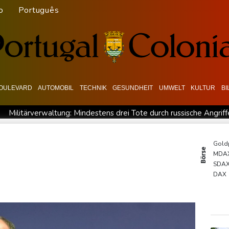
o
Português
OULEVARD
AUTOMOBIL
TECHNIK
GESUNDHEIT
UMWELT
KULTUR
B
Militärverwaltung: Mindestens drei Tote durch russische Angrif
 BDI begrüßt es
Kolumbien: Neuer Präsident kündigt "unermü
t für Lastwagen
Trump spricht nach Ballsaal-Urteil von "natio
Gold
Börse
MDA
hrzehnt
Frei: Über Beteiligung an AfD-Regierung entscheidet 
SDA
sland
"Rente mit 63": Unionsfraktionschef Frei offen für Härt
DAX
TecD
Euro
EUR/