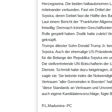
Herzegowina. Die beiden halbautonomen La
miteinander verbunden. Fast ein Drittel der
Srpska, deren Gebiet fast die Hälfte des 
Laut einem Bericht der "Frankfurter Allgeme
freiwillig: Demnach könnten Geschäftsinte
Rolle gespielt haben. Dodik hatte zuletz
geknüpft.
Trumps ältester Sohn Donald Trump Jr. bes
Srpska. Auch der ehemalige US-Präsidenten
für die Belange der Republika Srpska ein u
Die stellvertretende UN-Botschafterin der
Dienste. Schmidt habe dazu beigetragen, die
sagte sie. Sie betonte indes die Notwendig
Vertrauen "aller Gemeinden in Bosnien" ha
"diese Standards an Vertrauen und Unvorei
auch eigene Kandidatenvorschläge, fügte B
P.L.Madureira--PC