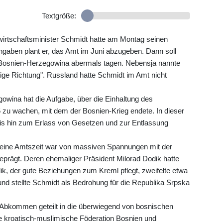
Textgröße:
wirtschaftsminister Schmidt hatte am Montag seinen
gaben plant er, das Amt im Juni abzugeben. Dann soll
 Bosnien-Herzegowina abermals tagen. Nebensja nannte
chtige Richtung". Russland hatte Schmidt im Amt nicht
wina hat die Aufgabe, über die Einhaltung des
u wachen, mit dem der Bosnien-Krieg endete. In dieser
bis hin zum Erlass von Gesetzen und zur Entlassung
 Seine Amtszeit war von massiven Spannungen mit der
eprägt. Deren ehemaliger Präsident Milorad Dodik hatte
dik, der gute Beziehungen zum Kreml pflegt, zweifelte etwa
nd stellte Schmidt als Bedrohung für die Republika Srpska
Abkommen geteilt in die überwiegend von bosnischen
 kroatisch-muslimische Föderation Bosnien und