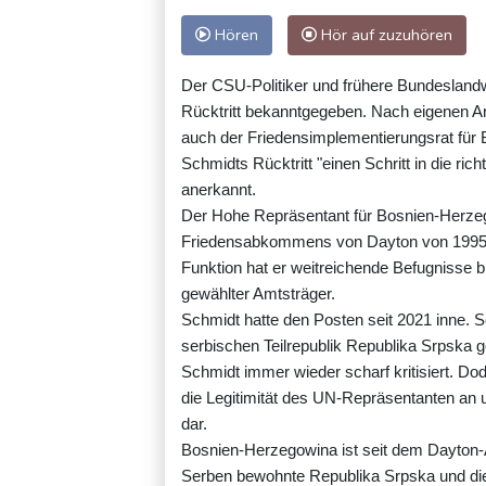
Hören
Hör auf zuzuhören
Der CSU-Politiker und frühere Bundesland
Rücktritt bekanntgegeben. Nach eigenen An
auch der Friedensimplementierungsrat für
Schmidts Rücktritt "einen Schritt in die ri
anerkannt.
Der Hohe Repräsentant für Bosnien-Herzego
Friedensabkommens von Dayton von 1995 z
Funktion hat er weitreichende Befugnisse 
gewählter Amtsträger.
Schmidt hatte den Posten seit 2021 inne.
serbischen Teilrepublik Republika Srpska g
Schmidt immer wieder scharf kritisiert. Do
die Legitimität des UN-Repräsentanten an u
dar.
Bosnien-Herzegowina ist seit dem Dayton-
Serben bewohnte Republika Srpska und die