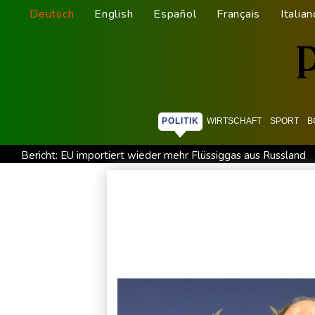
Deutsch
English
Español
Français
Italian
POLITIK
WIRTSCHAFT
SPORT
B
Bericht: EU importiert wieder mehr Flüssiggas aus Russland
BUND kritisiert Lockerung von Sonntagsfahrverbot für Lkw -
BUND kritisiert Lockerung von Sonn- und Feiertagsfahrverbo
Abholzung im Amazonas auf niedrigstem Stand seit einem Ja
US-Senat stimmt für umfassendes Sanktionspaket gegen Rus