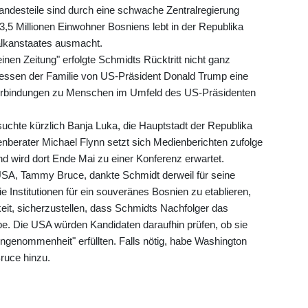
ndesteile sind durch eine schwache Zentralregierung
 3,5 Millionen Einwohner Bosniens lebt in der Republika
Balkanstaates ausmacht.
inen Zeitung" erfolgte Schmidts Rücktritt nicht ganz
ressen der Familie von US-Präsident Donald Trump eine
t Verbindungen zu Menschen im Umfeld des US-Präsidenten
uchte kürzlich Banja Luka, die Hauptstadt der Republika
berater Michael Flynn setzt sich Medienberichten zufolge
nd wird dort Ende Mai zu einer Konferenz erwartet.
 USA, Tammy Bruce, dankte Schmidt derweil für seine
 Institutionen für ein souveränes Bosnien zu etablieren,
keit, sicherzustellen, dass Schmidts Nachfolger das
be. Die USA würden Kandidaten daraufhin prüfen, ob sie
ngenommenheit" erfüllten. Falls nötig, habe Washington
ruce hinzu.