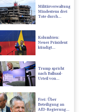
Militärverwaltung:
Mindestens drei
Tote durch
russische
Angriffe in
Region Kiew
Kolumbien:
Neuer Präsident
kündigt
"unermüdlichen"
Kampf gegen
Drogengewalt an
Trump spricht
nach Ballsaal-
Urteil von
"nationaler
Schande"
Frei: Über
Beteiligung an
AfD-Regierung