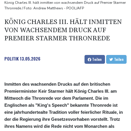
Drohnenabwehr an Flughäfen: Regierung weist Forderung nach
König Charles III. hält inmitten von wachsendem Druck auf Premier Starmer
Thronrede / Foto: Andrew Matthews - POOL/AFP
Bundeswehreinsatz zurück
Erste vertriebene syrische Kurden kehren in Gebiet an der
KÖNIG CHARLES III. HÄLT INMITTEN
Grenze zur Türkei zurück
VON WACHSENDEM DRUCK AUF
Explosion bei Böllerclub in Wohnhaus: Acht Verletzte in
PREMIER STARMER THRONREDE
Nordrhein-Westfalen
POLITIK
13.05.2026
Teilen
Teilen
Inmitten des wachsenden Drucks auf den britischen
Premierminister Keir Starmer hält König Charles III. am
Mittwoch die Thronrede vor dem Parlament. Die im
Englischen als "King's Speech" bekannte Thronrede ist
eine jahrhundertealte Tradition voller feierlicher Rituale, in
der die Regierung ihre Gesetzesvorhaben vorstellt. Trotz
ihres Namens wird die Rede nicht vom Monarchen als