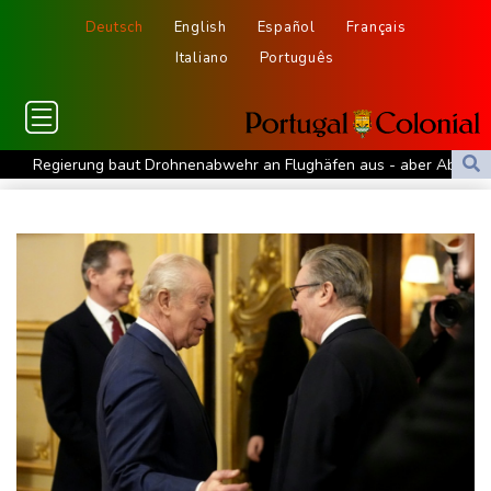
Deutsch
English
Español
Français
Italiano
Português
Regierung baut Drohnenabwehr an Flughäfen aus - aber Absage
an Bundeswehr-Einsatz
Finanzministerium verteidigt Pläne für Steuerreform gegen Kritik
"Lust am Fußball verloren": Karius erinnert sich an dunkle Zeit
Medien: Kane vor Vertragsverlängerung
Erneut Waldbrand nahe Athen ausgebrochen - Waldbrand in
Südfrankreich unter Kontrolle
Linke befürchtet durch Regierungspolitik drastische Zunahme
von Armut
Schon fast 1000 Übergriffe: DB Regio kündigt Tonaufnahmen bei
Bodycams an