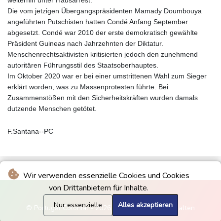
weiterhin unter Hausarrest.
Die vom jetzigen Übergangspräsidenten Mamady Doumbouya
angeführten Putschisten hatten Condé Anfang September
abgesetzt. Condé war 2010 der erste demokratisch gewählte
Präsident Guineas nach Jahrzehnten der Diktatur.
Menschenrechtsaktivisten kritisierten jedoch den zunehmend
autoritären Führungsstil des Staatsoberhauptes.
Im Oktober 2020 war er bei einer umstrittenen Wahl zum Sieger
erklärt worden, was zu Massenprotesten führte. Bei
Zusammenstößen mit den Sicherheitskräften wurden damals
dutzende Menschen getötet.
F.Santana--PC
Wir verwenden essenzielle Cookies und Cookies
von Drittanbietern für Inhalte.
Nur essenzielle
Alles akzeptieren
© Portugal Colonial - 2026 - Alle Rechte vorbehalten