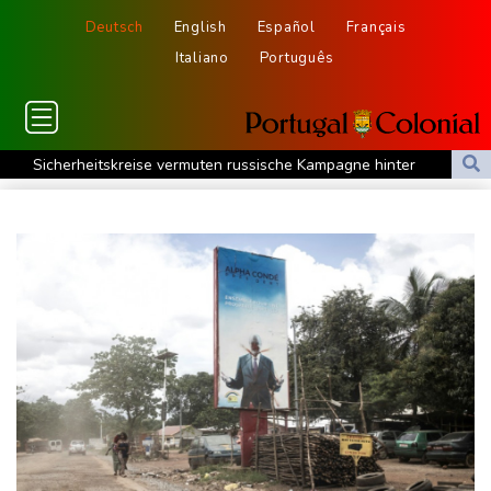
Deutsch
English
Español
Français
Italiano
Português
Sicherheitskreise vermuten russische Kampagne hinter
Falschvideo zu Merz-Rücktritt
Papst Leo XIV. will bei Frankreich-Besuch Missbrauchsopfer
treffen
Nationaler Sicherheitsrat mit Merz tagt zu Drohnenvorfall in
Leipzig
Kabel der Deutschen Bahn beschädigt: Kölner Staatsschutz
ermittelt wegen Sabotage
Frankreichs Außenminister Barrot kündigt Reaktion auf russische
Wahlkampf-Einmischung an
Ein Viertel der Reisenden in Deutschland lässt sich Ziele von der