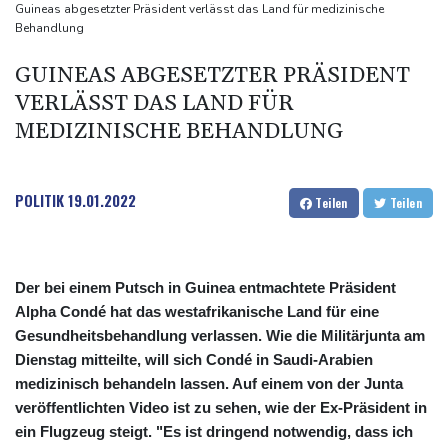
KI vorschlagen
Guineas abgesetzter Präsident verlässt das Land für medizinische
Behandlung
Norwegens Fußball-Verband fordert Infantinos Rücktritt
Verurteilte Linksextremistin: Bundesgerichtshof bestätigt
GUINEAS ABGESETZTER PRÄSIDENT
Beugehaft für Lina E.
VERLÄSST DAS LAND FÜR
Verweigerter Dopingtest: NADA will Vierjahressperre für Ansah
MEDIZINISCHE BEHANDLUNG
Medien: Türkischer Präsident Erdogan zu Dreiergipfel in Saudi-
Arabien eingetroffen
POLITIK
19.01.2022
Teilen
Teilen
Der bei einem Putsch in Guinea entmachtete Präsident
Alpha Condé hat das westafrikanische Land für eine
Gesundheitsbehandlung verlassen. Wie die Militärjunta am
Dienstag mitteilte, will sich Condé in Saudi-Arabien
medizinisch behandeln lassen. Auf einem von der Junta
veröffentlichten Video ist zu sehen, wie der Ex-Präsident in
ein Flugzeug steigt. "Es ist dringend notwendig, dass ich