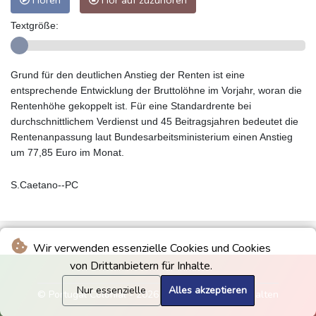
Hören
Hör auf zuzuhören
Textgröße:
Grund für den deutlichen Anstieg der Renten ist eine
entsprechende Entwicklung der Bruttolöhne im Vorjahr, woran die
Rentenhöhe gekoppelt ist. Für eine Standardrente bei
durchschnittlichem Verdienst und 45 Beitragsjahren bedeutet die
Rentenanpassung laut Bundesarbeitsministerium einen Anstieg
um 77,85 Euro im Monat.
S.Caetano--PC
Wir verwenden essenzielle Cookies und Cookies
von Drittanbietern für Inhalte.
Nur essenzielle
Alles akzeptieren
© Portugal Colonial - 2026 - Alle Rechte vorbehalten