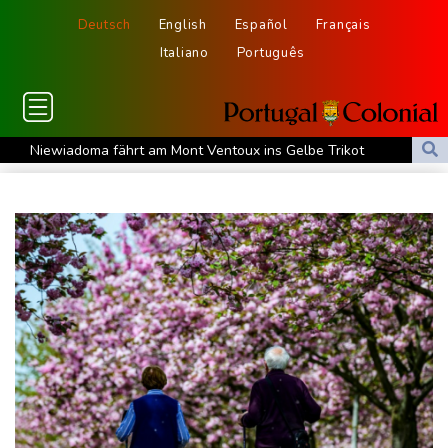
Deutsch
English
Español
Français
Italiano
Português
Niewiadoma fährt am Mont Ventoux ins Gelbe Trikot
Trumps umstrittener Justizminister Blanche kurz vor der
Bestätigung im Senat
Peru und Mexiko nehmen diplomatische Beziehungen wieder auf
"Steile Lernkurve": Kretschmann lobt Amtsführung von Merz
US-Unternehmen bauen im Juli Arbeitsplätze ab
Saudi-Arabien, Türkei und Pakistan schließen inmitten von Iran-
Krieg Verteidigungsabkommen
Polizei entdeckt Cannabisplantage mit mehr als 900 Pflanzen in
Kerpen - Festnahme
Xiaomi Skynomad: N70 und N90 erhöhen den Druck auf Europas