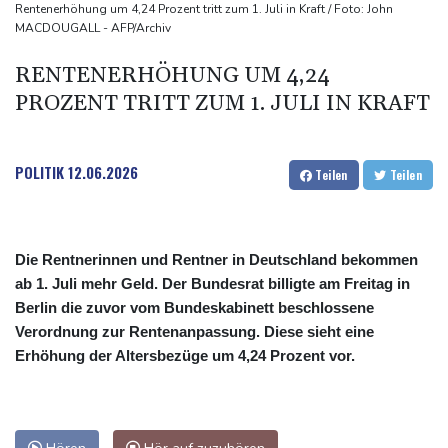
SUV-Markt
Rentenerhöhung um 4,24 Prozent tritt zum 1. Juli in Kraft / Foto: John
MACDOUGALL - AFP/Archiv
Sicherheitskreise vermuten russische Kampagne hinter
Falschvideo zu Merz-Rücktritt
RENTENERHÖHUNG UM 4,24
Papst Leo XIV. will bei Frankreich-Besuch Missbrauchsopfer
PROZENT TRITT ZUM 1. JULI IN KRAFT
treffen
POLITIK
12.06.2026
Teilen
Teilen
Die Rentnerinnen und Rentner in Deutschland bekommen
ab 1. Juli mehr Geld. Der Bundesrat billigte am Freitag in
Berlin die zuvor vom Bundeskabinett beschlossene
Verordnung zur Rentenanpassung. Diese sieht eine
Erhöhung der Altersbezüge um 4,24 Prozent vor.