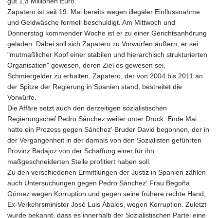
gut 1,3 Millionen Euro.
Zapatero ist seit 19. Mai bereits wegen illegaler Einflussnahme
und Geldwäsche formell beschuldigt. Am Mittwoch und
Donnerstag kommender Woche ist er zu einer Gerichtsanhörung
geladen. Dabei soll sich Zapatero zu Vorwürfen äußern, er sei
"mutmaßlicher Kopf einer stabilen und hierarchisch strukturierten
Organisation" gewesen, deren Ziel es gewesen sei,
Schmiergelder zu erhalten. Zapatero, der von 2004 bis 2011 an
der Spitze der Regierung in Spanien stand, bestreitet die
Vorwürfe.
Die Affäre setzt auch den derzeitigen sozialistischen
Regierungschef Pedro Sánchez weiter unter Druck. Ende Mai
hatte ein Prozess gegen Sánchez' Bruder David begonnen, der in
der Vergangenheit in der damals von den Sozialisten geführten
Provinz Badajoz von der Schaffung einer für ihn
maßgeschneiderten Stelle profitiert haben soll.
Zu den verschiedenen Ermittlungen der Justiz in Spanien zählen
auch Untersuchungen gegen Pedro Sánchez' Frau Begoña
Gómez wegen Korruption und gegen seine frühere rechte Hand,
Ex-Verkehrsminister José Luis Ábalos, wegen Korruption. Zuletzt
wurde bekannt, dass es innerhalb der Sozialistischen Partei eine