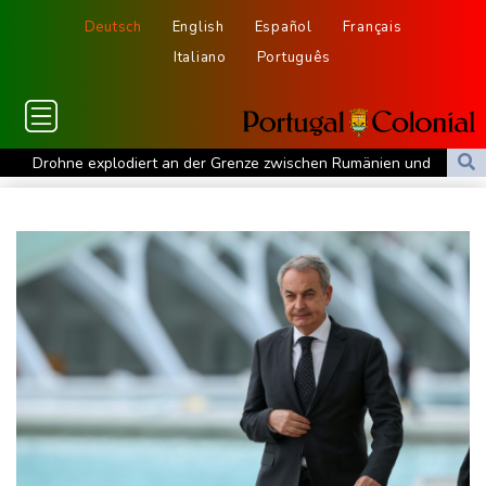
Deutsch
English
Español
Français
Italiano
Português
Drohne explodiert an der Grenze zwischen Rumänien und
Bulgarien nahe Gaspipeline
Lionel Messi trauert um seinen Vater
Absturz von Ultraleichtflugzeug: 72-jähriger Pilot stirbt in Baden-
Württemberg
Selenskyj warnt in Belgrad vor Folgen russischer Angriffe für
den Winter
Drohnen über Bundeswehrstandort in Nordrhein-Westfalen
gesichtet
Ungarns Regierungspartei nominiert Ex-Gerichtspräsidenten
Baka als Staatschef