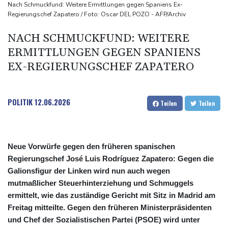
Schwimm-EM: Halbisch winkt und springt zu Bronze
Nach Schmuckfund: Weitere Ermittlungen gegen Spaniens Ex-
Regierungschef Zapatero / Foto: Oscar DEL POZO - AFP/Archiv
Selenskyj: Ukraine hat praktisch keine intakten
Wärmekraftwerke mehr
NACH SCHMUCKFUND: WEITERE
Braunschweig nach Kantersieg in Magdeburg an der Spitze
ERMITTLUNGEN GEGEN SPANIENS
Absteiger schlägt Aufsteiger: Heidenheim siegt turbulent
EX-REGIERUNGSCHEF ZAPATERO
POLITIK
12.06.2026
Teilen
Teilen
Neue Vorwürfe gegen den früheren spanischen
Regierungschef José Luis Rodríguez Zapatero: Gegen die
Galionsfigur der Linken wird nun auch wegen
mutmaßlicher Steuerhinterziehung und Schmuggels
ermittelt, wie das zuständige Gericht mit Sitz in Madrid am
Freitag mitteilte. Gegen den früheren Ministerpräsidenten
und Chef der Sozialistischen Partei (PSOE) wird unter