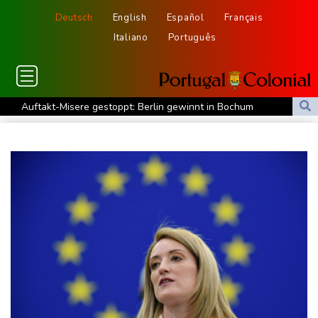
Deutsch
English
Español
Français
Italiano
Português
Auftakt-Misere gestoppt: Berlin gewinnt in Bochum
Trump macht erneut Druck auf Zentralbank-Vorständin Cook
"Medizinische Bedenken": Asllani bleibt bei Hoffenheim
Eurojackpot geknackt: Mehr als 32 Millionen Euro gehen nach
Nordrhein-Westfalen
Menschenrechtsgruppen: Mehr als 140 Tote bei Migrationskrise
in Ceuta
Mindestens zehn Tote bei Angriffen der pro-iranischen Huthis im
Jemen
US-Senat stimmt für verschärfte Sanktionen gegen Russland
US-Gericht setzt Bau von Trumps Ballsaal aus - Präsident