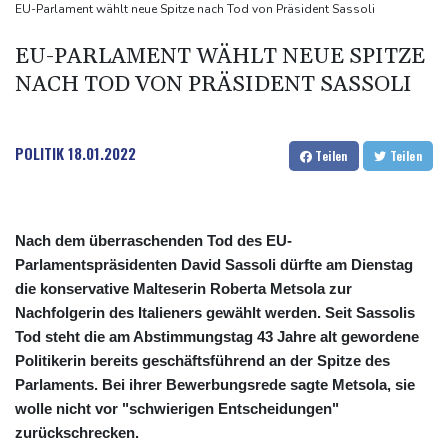
kündigt Berufung an
EU-Parlament wählt neue Spitze nach Tod von Präsident Sassoli
Direkt-ICE Berlin-Paris bleibt wegen Technikproblemen vorerst
EU-PARLAMENT WÄHLT NEUE SPITZE
unterbrochen
NACH TOD VON PRÄSIDENT SASSOLI
Selenskyj erstmals seit Beginn von Ukraine-Krieg nach Serbien
gereist
POLITIK
18.01.2022
Teilen
Teilen
Nach dem überraschenden Tod des EU-
Parlamentspräsidenten David Sassoli dürfte am Dienstag
die konservative Malteserin Roberta Metsola zur
Nachfolgerin des Italieners gewählt werden. Seit Sassolis
Tod steht die am Abstimmungstag 43 Jahre alt gewordene
Politikerin bereits geschäftsführend an der Spitze des
Parlaments. Bei ihrer Bewerbungsrede sagte Metsola, sie
wolle nicht vor "schwierigen Entscheidungen"
zurückschrecken.