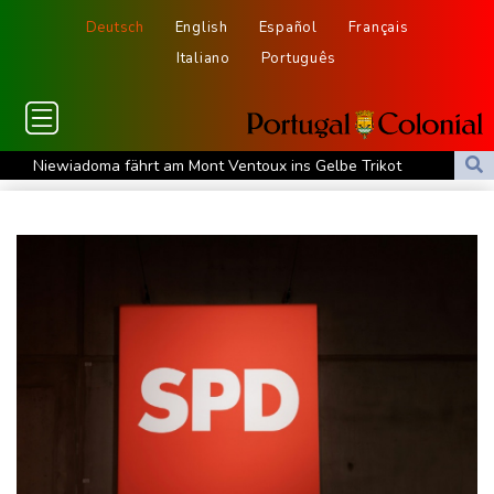
Deutsch
English
Español
Français
Italiano
Português
Niewiadoma fährt am Mont Ventoux ins Gelbe Trikot
Trumps umstrittener Justizminister Blanche kurz vor der
Bestätigung im Senat
Peru und Mexiko nehmen diplomatische Beziehungen wieder auf
"Steile Lernkurve": Kretschmann lobt Amtsführung von Merz
US-Unternehmen bauen im Juli Arbeitsplätze ab
Saudi-Arabien, Türkei und Pakistan schließen inmitten von Iran-
Krieg Verteidigungsabkommen
Polizei entdeckt Cannabisplantage mit mehr als 900 Pflanzen in
Kerpen - Festnahme
Xiaomi Skynomad: N70 und N90 erhöhen den Druck auf Europas