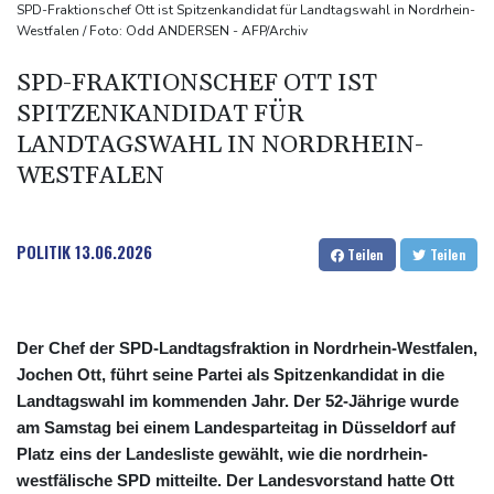
SUV-Markt
SPD-Fraktionschef Ott ist Spitzenkandidat für Landtagswahl in Nordrhein-
Westfalen / Foto: Odd ANDERSEN - AFP/Archiv
Sicherheitskreise vermuten russische Kampagne hinter
Falschvideo zu Merz-Rücktritt
SPD-FRAKTIONSCHEF OTT IST
Papst Leo XIV. will bei Frankreich-Besuch Missbrauchsopfer
SPITZENKANDIDAT FÜR
treffen
LANDTAGSWAHL IN NORDRHEIN-
WESTFALEN
POLITIK
13.06.2026
Teilen
Teilen
Der Chef der SPD-Landtagsfraktion in Nordrhein-Westfalen,
Jochen Ott, führt seine Partei als Spitzenkandidat in die
Landtagswahl im kommenden Jahr. Der 52-Jährige wurde
am Samstag bei einem Landesparteitag in Düsseldorf auf
Platz eins der Landesliste gewählt, wie die nordrhein-
westfälische SPD mitteilte. Der Landesvorstand hatte Ott