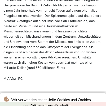
und dies mit der bevorstehenden Wirbelsturm-Saison begründet.
Der provisorische Bau mit Zellen für Migranten war vor knapp
einem Jahr innerhalb von nur acht Tagen auf einem ehemaligen
Flugplatz errichtet worden. Der Spitzname spielte auf das frühere
Alcatraz-Gefängnis auf einer Insel vor San Francisco an, das
heute ein Museum und eine Touristenattraktion ist.
Menschenrechtsorganisationen und Insassen berichteten
wiederholt von Misshandlungen in dem Zentrum. Umweltschützer
und Ureinwohner vom Stamm der Miccosukee kritisierten zudem,
die Einrichtung bedrohe das Ökosystem der Everglades. Sie
gingen juristisch gegen das Abschiebezentrum vor und wollen
weiterhin einen vollständigen Rückbau erreichen. Umstritten
waren auch die hohen Kosten von geschätzt mehr als einer
Milliarde Dollar (rund 880 Millionen Euro).
M.A.Vaz--PC
Wir verwenden essenzielle Cookies und Cookies
von Drittanbietern für Inhalte.