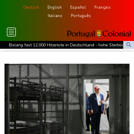
Deutsch
English
Español
Français
Italiano
Português
Bislang fast 12.000 Hitzetote in Deutschland - hohe Sterblichkeit
vor allem im Juni
Arbeiter stribt in Niedersachsen durch umkippenden Bagger
Studie: Klimawandel verdoppelt Wahrscheinlichkeit für
Waldbrände in Kanada
Niedersachsen: Splittergranate aus Zweitem Weltkrieg in
Einfamilienhaus entdeckt
Commerzbank meldet Rekordergebnis - Gespräche mit Unicredit
stehen an
Coup für Köln: Hendrich kehrt in die Bundesliga zurück
Kokain in Lutschern: 68-Jähriger bei Schmuggelversuch in