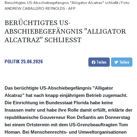
Düsseldorf ertappt
Berüchtigtes US-Abschiebegefängnis "Alligator Alcatraz" schließt / Foto:
ANDREW CABALLERO-REYNOLDS - AFP
"Infanti-No Go": Pressestimmen zum Verbleib des FIFA-Chefs
Manipulierte Trainerwahl? Razzia bei Südkoreas Fußball-Verband
BERÜCHTIGTES US-
DIHK fordert "resiliente" Infrastruktur: Wasserstraßen besser an
ABSCHIEBEGEFÄNGNIS "ALLIGATOR
Niedrigwasser anpassen
ALCATRAZ" SCHLIESST
POLITIK
25.06.2026
Teilen
Teilen
Das berüchtigte US-Abschiebegefängnis "Alligator
Alcatraz" hat nach knapp einjährigem Betrieb zugemacht.
Die Einrichtung im Bundesstaat Florida habe keine
Insassen mehr und habe ihre Rolle damit erfüllt, erklärte der
republikanische Gouverneur Ron DeSantis am Donnerstag
bei einem Ortstermin mit dem US-Grenzbeauftragten Tom
Homan. Bei Menschenrechts- und Umweltorganisationen