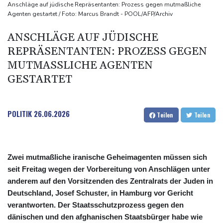
Explosion bei Böllerclub in Wohnhaus: Acht Verletzte in
Anschläge auf jüdische Repräsentanten: Prozess gegen mutmaßliche
Agenten gestartet / Foto: Marcus Brandt - POOL/AFP/Archiv
Nordrhein-Westfalen
13 Tote und 75 Verletzte bei ukrainischem Drohnenangriff in
ANSCHLÄGE AUF JÜDISCHE
Zentralrussland
REPRÄSENTANTEN: PROZESS GEGEN
E-Mail-Anbieter: Weniger Spam im ersten Halbjahr - dafür aber
MUTMASSLICHE AGENTEN G
gezielter
ESTARTET
Gewaltverbrechen an 19-Jähriger: Mordanklage gegen
Jugendlichen in Mannheim
POLITIK
26.06.2026
Teilen
Teilen
Zwei mutmaßliche iranische Geheimagenten müssen sich
seit Freitag wegen der Vorbereitung von Anschlägen unter
anderem auf den Vorsitzenden des Zentralrats der Juden in
Deutschland, Josef Schuster, in Hamburg vor Gericht
verantworten. Der Staatsschutzprozess gegen den
dänischen und den afghanischen Staatsbürger habe wie