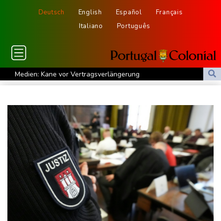
Deutsch
English
Español
Français
Italiano
Português
Medien: Kane vor Vertragsverlängerung
Erneut Waldbrand nahe Athen ausgebrochen - Waldbrand in
Südfrankreich unter Kontrolle
Linke befürchtet durch Regierungspolitik drastische Zunahme
von Armut
Schon fast 1000 Übergriffe: DB Regio kündigt Tonaufnahmen bei
Bodycams an
Drohnenabwehr an Flughäfen: Regierung weist Forderung nach
Bundeswehreinsatz zurück
Erste vertriebene syrische Kurden kehren in Gebiet an der
Grenze zur Türkei zurück