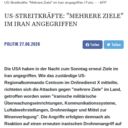
Iran stellt harte Bedingungen für Öffnung der Straße von
US-Streitkräfte: "Mehrere Ziele" im Iran angegriffen / Foto: - - AFP
Hormus
US-STREITKRÄFTE: "MEHRERE ZIELE"
Trauerflor und Schweigeminute: Inter Miami trauert mit Messi
IM IRAN ANGEGRIFFEN
WTA: Sabalenka scheitert überraschend in Toronto
POLITIK
27.06.2026
Teilen
Teilen
Die USA haben in der Nacht zum Sonntag erneut Ziele im
Iran angegriffen. Wie das zuständige US-
Regionalkommando Centcom im Onlinedienst X mitteilte,
richteten sich die Attacken gegen "mehrere Ziele" im Land,
getroffen worden seien "iranische militärische
Überwachungseinrichtungen, Kommunikationssysteme,
Luftabwehrstellungen, Drohnenlager und Mittel zur
Minenverlegung". Die Angriffe erfolgten demnach als
Reaktion auf einen erneuten iranischen Drohnenangriff auf