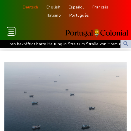
Deutsch
English
Español
Français
Italiano
Português
Iran bekräftigt harte Haltung in Streit um Straße von Hormus
Amtsantritt von Kolumbiens Staatschef De la Espriella von
Gewalt überschattet
Basketball-WM: Geiselsöder macht gesamte Vorbereitung mit
Taifun "Dolphin": Flugausfälle, Evakuierung und höchste
Warnstufe in China
Lionel Messi trauert um Vater und langjährigen Manager Jorge
DAK-Analyse: ADHS-Neudiagnosen bei Kindern deutlich
gestiegen
Sohn: Krebs von Ex-Präsident Biden hat sich ausgebreitet und
Metastasen gebildet