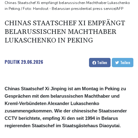
Nach Andrang auf Ceuta: Spanien und Italien streiten über
Chinas Staatschef Xi empfängt belarussischen Machthaber Lukaschenko
in Peking / Foto: Handout - Belarusian presidential press service/AFP
Grenzkontrollen
Niewiadoma fährt am Mont Ventoux ins Gelbe Trikot
CHINAS STAATSCHEF XI EMPFÄNGT
Trumps umstrittener Justizminister Blanche kurz vor der
BELARUSSISCHEN MACHTHABER
Bestätigung im Senat
LUKASCHENKO IN PEKING
Peru und Mexiko nehmen diplomatische Beziehungen wieder auf
POLITIK
29.06.2026
Teilen
Teilen
Chinas Staatschef Xi Jinping ist am Montag in Peking zu
Gesprächen mit dem belarussischen Machthaber und
Kreml-Verbündeten Alexander Lukaschenko
zusammengekommen. Wie der chinesische Staatssender
CCTV berichtete, empfing Xi den seit 1994 in Belarus
regierenden Staatschef im Staatsgästehaus Diaoyutai.