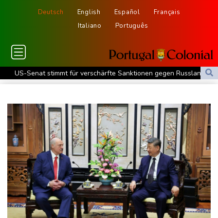
Deutsch
English
Español
Français
Italiano
Português
US-Senat stimmt für verschärfte Sanktionen gegen Russland
US-Gericht setzt Bau von Trumps Ballsaal aus - Präsident
kündigt Berufung an
Direkt-ICE Berlin-Paris bleibt wegen Technikproblemen vorerst
unterbrochen
Selenskyj erstmals seit Beginn von Ukraine-Krieg nach Serbien
gereist
Russland weist Verantwortung für Drohnenvorfall an Leipziger
Flughafen zurück
US-Berufungsgericht bestätigt Aussetzung von Trumps
umstrittenen Ballsaal-Plänen